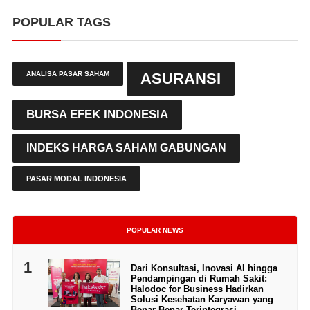
POPULAR TAGS
ANALISA PASAR SAHAM
ASURANSI
BURSA EFEK INDONESIA
INDEKS HARGA SAHAM GABUNGAN
PASAR MODAL INDONESIA
POPULAR NEWS
1
Dari Konsultasi, Inovasi AI hingga
Pendampingan di Rumah Sakit:
Halodoc for Business Hadirkan
Solusi Kesehatan Karyawan yang
Benar-Benar Terintegrasi