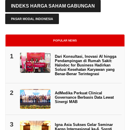
INDEKS HARGA SAHAM GABUNGAN
PASAR MODAL INDONESIA
POPULAR NEWS
1
Dari Konsultasi, Inovasi AI hingga
Pendampingan di Rumah Sakit:
Halodoc for Business Hadirkan
Solusi Kesehatan Karyawan yang
Benar-Benar Terintegrasi
2
AdMedika Perkuat Clinical
Governance Berbasis Data Lewat
Sinergi MAB
3
Igna Asia Sukses Gelar Seminar
Kargo Internasional ke-4, Soroti