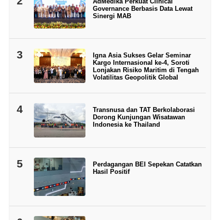
2
AdMedika Perkuat Clinical
Governance Berbasis Data Lewat
Sinergi MAB
3
Igna Asia Sukses Gelar Seminar
Kargo Internasional ke-4, Soroti
Lonjakan Risiko Maritim di Tengah
Volatilitas Geopolitik Global
4
Transnusa dan TAT Berkolaborasi
Dorong Kunjungan Wisatawan
Indonesia ke Thailand
5
Perdagangan BEI Sepekan Catatkan
Hasil Positif