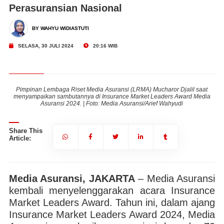
Perasuransian Nasional
BY WAHYU WIDIASTUTI
SELASA, 30 JULI 2024
20:16 WIB
t
Pimpinan Lembaga Riset Media Asuransi (LRMA) Mucharor Djalil saat
ia
menyampaikan sambutannya di Insurance Market Leaders Award Media
m
Asuransi 2024. | Foto: Media Asuransi/Arief Wahyudi
Share This
Article:
Media Asuransi, JAKARTA
– Media Asuransi
kembali menyelenggarakan acara Insurance
Market Leaders Award. Tahun ini, dalam ajang
Insurance Market Leaders Award 2024, Media