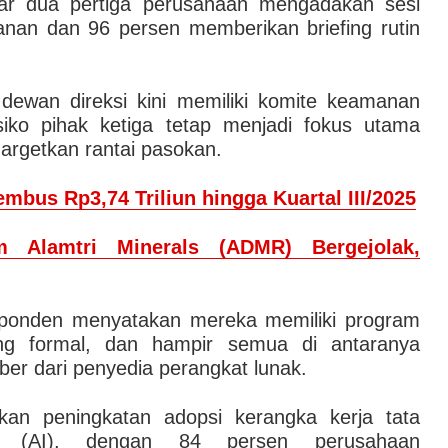
tar dua pertiga perusahaan mengadakan sesi
anan dan 96 persen memberikan briefing rutin
a dewan direksi kini memiliki komite keamanan
siko pihak ketiga tetap menjadi fokus utama
rgetkan rantai pasokan.
embus Rp3,74 Triliun hingga Kuartal III/2025
 Alamtri Minerals (ADMR) Bergejolak,
sponden menyatakan mereka memiliki program
yang formal, dan hampir semua di antaranya
ber dari penyedia perangkat lunak.
kan peningkatan adopsi kerangka kerja tata
an (AI), dengan 84 persen perusahaan