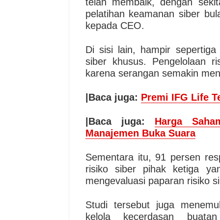
telah membaik, dengan seki
pelatihan keamanan siber bul
kepada CEO.
Di sisi lain, hampir sepertig
siber khusus. Pengelolaan ri
karena serangan semakin mena
|Baca juga:
Premi IFG Life T
|Baca juga:
Harga Saham
Manajemen Buka Suara
Sementara itu, 91 persen re
risiko siber pihak ketiga 
mengevaluasi paparan risiko si
Studi tersebut juga menemu
kelola kecerdasan buat