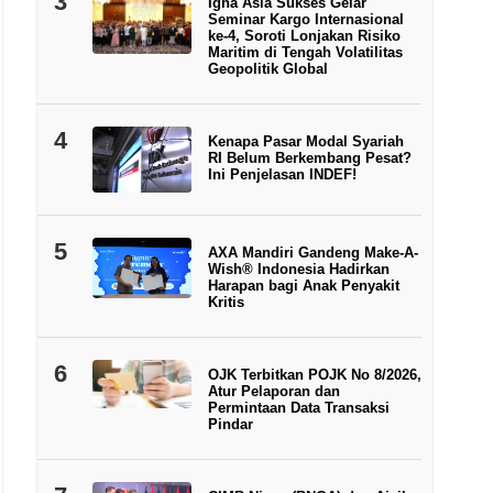
3
Igna Asia Sukses Gelar
Seminar Kargo Internasional
ke-4, Soroti Lonjakan Risiko
Maritim di Tengah Volatilitas
Geopolitik Global
4
Kenapa Pasar Modal Syariah
RI Belum Berkembang Pesat?
Ini Penjelasan INDEF!
5
AXA Mandiri Gandeng Make-A-
Wish® Indonesia Hadirkan
Harapan bagi Anak Penyakit
Kritis
6
OJK Terbitkan POJK No 8/2026,
Atur Pelaporan dan
Permintaan Data Transaksi
Pindar