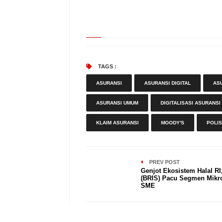
TAGS :
ASURANSI
ASURANSI DIGITAL
AS
ASURANSI UMUM
DIGITALISASI ASURANSI
KLAIM ASURANSI
MOODY'S
POLIS
PREV POST
Genjot Ekosistem Halal RI
(BRIS) Pacu Segmen Mikr
SME