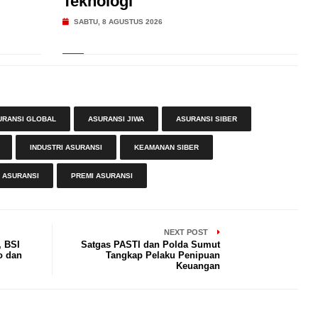
Teknologi
SABTU, 8 AGUSTUS 2026
URANSI GLOBAL
ASURANSI JIWA
ASURANSI SIBER
INDUSTRI ASURANSI
KEAMANAN SIBER
 ASURANSI
PREMI ASURANSI
NEXT POST
, BSI
Satgas PASTI dan Polda Sumut
o dan
Tangkap Pelaku Penipuan
Keuangan