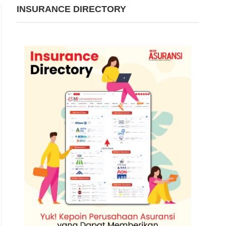
INSURANCE DIRECTORY
Ilustrasi. | Foto: Insurance Asia/Igor Omil