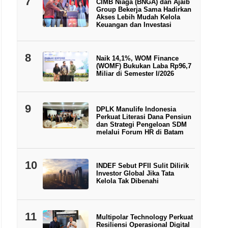
7
CIMB Niaga (BNGA) dan Ajaib
Group Bekerja Sama Hadirkan
Akses Lebih Mudah Kelola
Keuangan dan Investasi
8
Naik 14,1%, WOM Finance
(WOMF) Bukukan Laba Rp96,7
Miliar di Semester I/2026
9
DPLK Manulife Indonesia
Perkuat Literasi Dana Pensiun
dan Strategi Pengeloan SDM
melalui Forum HR di Batam
10
INDEF Sebut PFII Sulit Dilirik
Investor Global Jika Tata
Kelola Tak Dibenahi
11
Multipolar Technology Perkuat
Resiliensi Operasional Digital