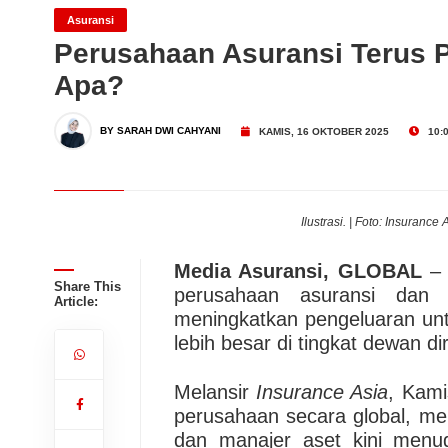
AXA Mandiri Gandeng Mak
Asuransi
Perusahaan Asuransi Terus Pe
Apa?
Penyakit Kritis
Dari Konsultasi, Inovasi 
BY SARAH DWI CAHYANI
KAMIS, 16 OKTOBER 2025
10:0
Business Hadirkan Solusi
AdMedika Perkuat Clinica
Ilustrasi. | Foto: Insuranc
Media Asuransi, GLOBAL
– 
Share This
perusahaan asuransi dan 
Article:
meningkatkan pengeluaran un
lebih besar di tingkat dewan dir
Melansir
Insurance Asia
, Kami
perusahaan secara global, m
dan manajer aset kini men