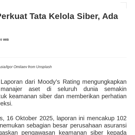
e-A-Wish® Indonesia Hadirkan Harapan bagi Anak
rkuat Tata Kelola Siber, Ada
AI hingga Pendampingan di Rumah Sakit: Halodoc for
0 WIB
 Kesehatan Karyawan yang Benar-Benar Terintegrasi
l Governance Berbasis Data Lewat Sinergi MAB
e Asia/Igor Omilaev from Unsplash
Laporan dari Moody’s Rating mengungkapkan
manajer aset di seluruh dunia semakin
tuk keamanan siber dan memberikan perhatian
eksi.
s, 16 Oktober 2025, laporan ini mencakup 102
enemukan sebagian besar perusahaan asuransi
ugaskan pengawasan keamanan siber kepada