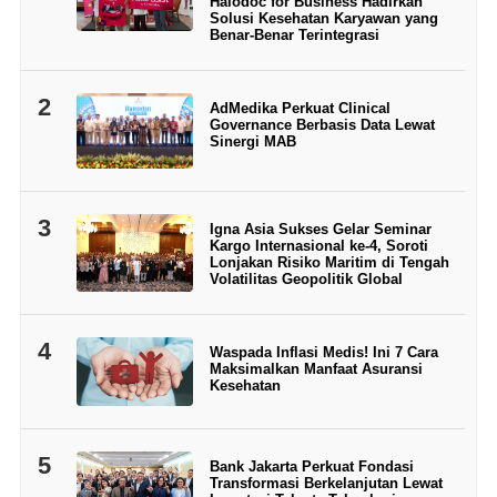
Halodoc for Business Hadirkan
Solusi Kesehatan Karyawan yang
Benar-Benar Terintegrasi
2
AdMedika Perkuat Clinical
Governance Berbasis Data Lewat
Sinergi MAB
3
Igna Asia Sukses Gelar Seminar
Kargo Internasional ke-4, Soroti
Lonjakan Risiko Maritim di Tengah
Volatilitas Geopolitik Global
4
Waspada Inflasi Medis! Ini 7 Cara
Maksimalkan Manfaat Asuransi
Kesehatan
5
Bank Jakarta Perkuat Fondasi
Transformasi Berkelanjutan Lewat