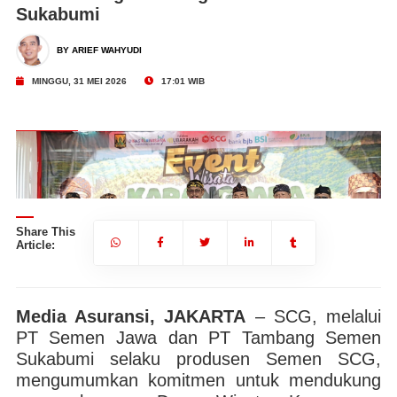
Sukabumi
BY ARIEF WAHYUDI
MINGGU, 31 MEI 2026
17:01 WIB
Share This
Article:
Media Asuransi, JAKARTA
– SCG, melalui
PT Semen Jawa dan PT Tambang Semen
SCG, melalui PT Semen Jawa dan PT Tambang Semen Sukabumi,
Sukabumi selaku produsen Semen SCG,
ata
mengumumkan komitmen untuk mendukung pengembangan Desa Wisata
me
Karangpara untuk menjadi desa wisata mandiri. | Foto: SCG
mengumumkan komitmen untuk mendukung