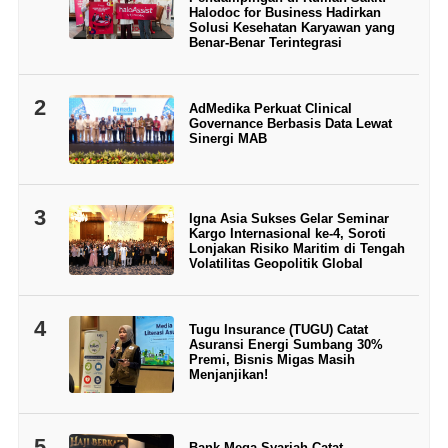
Halodoc for Business Hadirkan
Solusi Kesehatan Karyawan yang
Benar-Benar Terintegrasi
2
AdMedika Perkuat Clinical
Governance Berbasis Data Lewat
Sinergi MAB
3
Igna Asia Sukses Gelar Seminar
Kargo Internasional ke-4, Soroti
Lonjakan Risiko Maritim di Tengah
Volatilitas Geopolitik Global
4
Tugu Insurance (TUGU) Catat
Asuransi Energi Sumbang 30%
Premi, Bisnis Migas Masih
Menjanjikan!
5
Bank Mega Syariah Catat