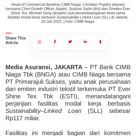
Head of Commercial Banking CIMB Niaga, Christian Prajitno (kanan)
Ever
bersama Chief Growth Officer Jejakin, Sudono Salim (kiri) dan Direktur Ever
ber
a
Shine Tex, ⁠Michael Sung (tengah) usai penandatanganan kerja sama
ta,
fasilitas modal kerja berbasis Sustainability-Linked Loan (SLL) di Jakarta,
fa
18 Juli 2025. | Foto: CIMB Niaga
Share This
Article:
Media Asuransi, JAKARTA
– PT Bank CIMB
Niaga Tbk (BNGA) atau CIMB Niaga bersama
PT Primarajuli Sukses, yaitu anak perusahaan
dari emiten industri tekstil terkemuka PT Ever
Shine Tex Tbk (ESTI), menandatangani
perjanjian fasilitas modal kerja berbasis
Sustainability
–
Linked
Loan
(SLL) sebesar
Rp117 miliar.
Fasilitas ini menjadi bagian dari komitmen