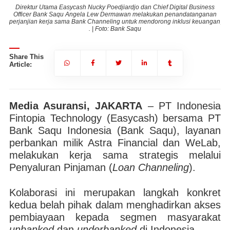
ss
Direktur Utama Easycash Nucky Poedjiardjo dan Chief Digital Business
D
an
Officer Bank Saqu Angela Lew Dermawan melakukan penandatanganan
O
gan
perjanjian kerja sama Bank Channeling untuk mendorong inklusi keuangan
pe
. | Foto: Bank Saqu
Share This
Article:
Media Asuransi, JAKARTA
– PT Indonesia
Fintopia Technology (Easycash) bersama PT
Bank Saqu Indonesia (Bank Saqu), layanan
perbankan milik Astra Financial dan WeLab,
melakukan kerja sama strategis melalui
Penyaluran Pinjaman (
Loan Channeling
).
Kolaborasi ini merupakan langkah konkret
kedua belah pihak dalam menghadirkan akses
pembiayaan kepada segmen masyarakat
unbanked
dan
underbanked
di Indonesia.