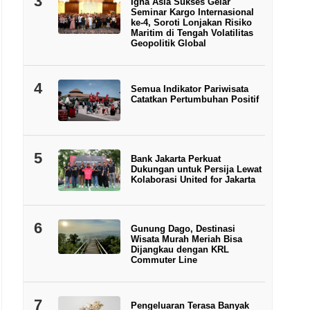
3
Igna Asia Sukses Gelar
Seminar Kargo Internasional
ke-4, Soroti Lonjakan Risiko
Maritim di Tengah Volatilitas
Geopolitik Global
4
Semua Indikator Pariwisata
Catatkan Pertumbuhan Positif
5
Bank Jakarta Perkuat
Dukungan untuk Persija Lewat
Kolaborasi United for Jakarta
6
Gunung Dago, Destinasi
Wisata Murah Meriah Bisa
Dijangkau dengan KRL
Commuter Line
7
Pengeluaran Terasa Banyak