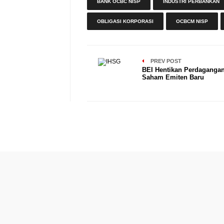
BANK OCBC NISP
INDUSTRI PERBANKAN
OBLIGASI KORPORASI
OCBCM NISP
PREV POST
BEI Hentikan Perdagangan
Saham Emiten Baru