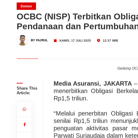
Emiten
Dari Konsultasi, Inovasi 
OCBC (NISP) Terbitkan Obliga
Pendanaan dan Pertumbuhan
Business Hadirkan Solusi
AdMedika Perkuat Clinica
BY FAJRUL
KAMIS, 17 JULI 2025
12:37 WIB
Gedung OCB
Media Asuransi, JAKARTA
–
Share This
menerbitkan Obligasi Berkel
Article:
Rp1,5 triliun.
“Melalui penerbitan Obligas
senilai Rp1,5 triliun menu
penguatan aktivitas pasar m
Parwati Surjaudaja dalam keter