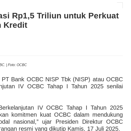
AI hingga Pendampingan di Rumah Sakit: Halodoc for
si Rp1,5 Triliun untuk Perkuat
 Kredit
 Kesehatan Karyawan yang Benar-Benar Terintegrasi
l Governance Berbasis Data Lewat Sinergi MAB
C. | Foto: OCBC
 PT Bank OCBC NISP Tbk (NISP) atau OCBC
anjutan IV OCBC Tahap I Tahun 2025 senilai
i Berkelanjutan IV OCBC Tahap I Tahun 2025
njukkan komitmen kuat OCBC dalam mendukung
odal nasional,” ujar Presiden Direktur OCBC
angan resmi yang dikutip Kamis, 17 Juli 2025.