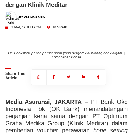
dengan Klinik Meditar
BY ACHMAD ARIS
JUMAT, 12 JULI 2024
10:58 WIB
 |
OK Bank merupakan perusahaan yang bergerak di bidang bank digital. |
O
Foto: okbank.co.id
Share This
Article:
Media Asuransi, JAKARTA
– PT Bank Oke
Indonesia Tbk (OK Bank) menandatangani
perjanjian kerja sama dengan PT Optimum
Graha Medika Group (Klinik Meditar) dalam
pemberian voucher perawatan
bone setting