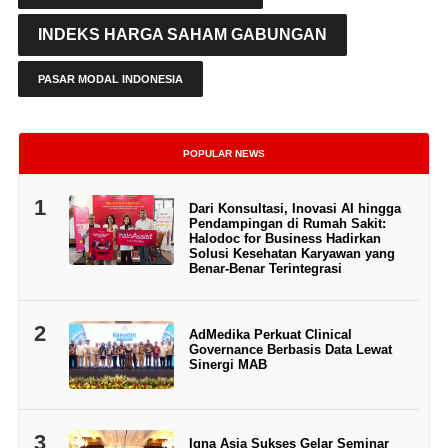
INDEKS HARGA SAHAM GABUNGAN
PASAR MODAL INDONESIA
POPULAR NEWS
1
Dari Konsultasi, Inovasi AI hingga
Pendampingan di Rumah Sakit:
Halodoc for Business Hadirkan
Solusi Kesehatan Karyawan yang
Benar-Benar Terintegrasi
2
AdMedika Perkuat Clinical
Governance Berbasis Data Lewat
Sinergi MAB
3
Igna Asia Sukses Gelar Seminar