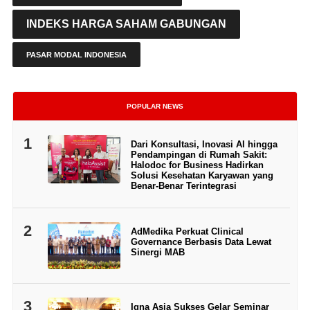
INDEKS HARGA SAHAM GABUNGAN
PASAR MODAL INDONESIA
POPULAR NEWS
1
Dari Konsultasi, Inovasi AI hingga
Pendampingan di Rumah Sakit:
Halodoc for Business Hadirkan
Solusi Kesehatan Karyawan yang
Benar-Benar Terintegrasi
2
AdMedika Perkuat Clinical
Governance Berbasis Data Lewat
Sinergi MAB
3
Igna Asia Sukses Gelar Seminar