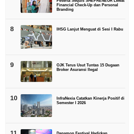
Peserta Sequis SHEPRENEUR Lewat
Financial Check-Up dan Personal
Branding
8
IHSG Lanjut Menguat di Sesi I Rabu
9
OJK Terus Usut Tuntas 15 Dugaan
Broker Asuransi Ilegal
10
InfraNexia Catatkan Kinerja Positif di
Semester I 2026
11
Danamon Festival Hadirkan