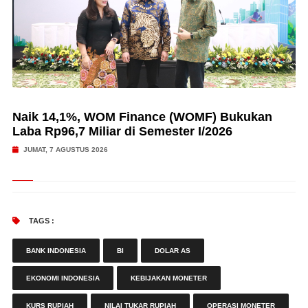
Naik 14,1%, WOM Finance (WOMF) Bukukan
Laba Rp96,7 Miliar di Semester I/2026
JUMAT, 7 AGUSTUS 2026
TAGS :
BANK INDONESIA
BI
DOLAR AS
EKONOMI INDONESIA
KEBIJAKAN MONETER
KURS RUPIAH
NILAI TUKAR RUPIAH
OPERASI MONETER