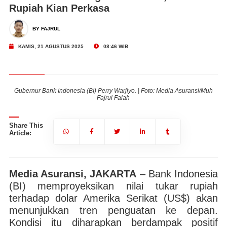
Rupiah Kian Perkasa
BY FAJRUL
KAMIS, 21 AGUSTUS 2025
08:46 WIB
uh
Gubernur Bank Indonesia (BI) Perry Warjiyo. | Foto: Media Asuransi/Muh
G
Fajrul Falah
Share This
Article:
Media Asuransi, JAKARTA
– Bank Indonesia
(BI) memproyeksikan nilai tukar rupiah
terhadap dolar Amerika Serikat (US$) akan
menunjukkan tren penguatan ke depan.
Kondisi itu diharapkan berdampak positif