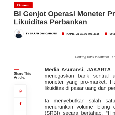
Bank Mega Syariah Catat 
Ekonomi
BI Genjot Operasi Moneter P
Likuiditas Perbankan
Juni 2026
Dari Konsultasi, Inovasi 
BY SARAH DWI CAHYANI
KAMIS, 21 AGUSTUS 2025
09:2
Business Hadirkan Solusi
AdMedika Perkuat Clinica
Gedung Bank Indonesia. | Fo
Media Asuransi, JAKARTA
–
Share This
menegaskan bank sentral ak
Article:
moneter yang pro-market. Ha
likuiditas di pasar uang dan p
Ia menyebutkan salah satu
menurunkan volume lelang d
(SRBI) secara bertahap. “Hin