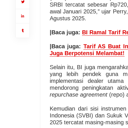
SRBI tercatat sebesar Rp720,0
awal Januari 2025,” ujar Perry
Agustus 2025.
|Baca juga:
BI Ramal Tarif 
|Baca juga:
Tarif AS Buat I
Juga Berpotensi Melambat!
Selain itu, BI juga mengarahk
yang lebih pendek guna men
implementasi dealer utama 
mendorong peningkatan akti
repurchase agreement
(repo) 
Kemudian dari sisi instrumen
Indonesia (SVBI) dan Sukuk V
2025 tercatat masing-masing s