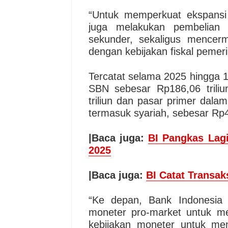
“Untuk memperkuat ekspansi l
juga melakukan pembelian
sekunder, sekaligus mencerm
dengan kebijakan fiskal pemer
Tercatat selama 2025 hingga 
SBN sebesar Rp186,06 triliu
triliun dan pasar primer dal
termasuk syariah, sebesar Rp48
|Baca juga:
BI Pangkas Lag
2025
|Baca juga:
BI Catat Transa
“Ke depan, Bank Indonesia 
moneter pro-market untuk meni
kebijakan moneter untuk me