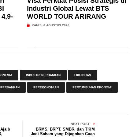
uh
Visa Perkuat Posisi Strategis di
BI
Industri Global Lewat BTS
4,9-
WORLD TOUR ARIRANG
KAMIS, 6 AGUSTUS 2026
DONESIA
INDUSTRI PERBANKAN
LIKUIDITAS
PERBANKAN
PEREKONOMIAN
PERTUMBUHAN EKONOMI
NEXT POST
 Ajaib
BRMS, BRPT, SMBR, dan TKIM
S,
Jadi Saham yang Dijagokan Cuan