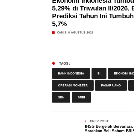
Ekonomi Indonesia Tumb
5,29% di Triwulan II/2026, 
Prediksi Tahun Ini Tumbuh 
5,7%
KAMIS, 6 AGUSTUS 2026
TAGS :
BANK INDONESIA
BI
EKONOMI IN
OPERASI MONETER
PASAR UANG
SBN
SRBI
PREV POST
IHSG Bergerak Bervariasi,
Sarankan Beli Saham BRI