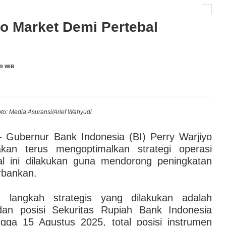
Pembiayaan Komersial Capai Rp5,9 Triliun hingga
ro Market Demi Pertebal
AI hingga Pendampingan di Rumah Sakit: Halodoc for
9 WIB
 Kesehatan Karyawan yang Benar-Benar Terintegrasi
l Governance Berbasis Data Lewat Sinergi MAB
to: Media Asuransi/Arief Wahyudi
 Gubernur Bank Indonesia (BI) Perry Warjiyo
an terus mengoptimalkan strategi operasi
l ini dilakukan guna mendorong peningkatan
erbankan.
 langkah strategis yang dilakukan adalah
an posisi Sekuritas Rupiah Bank Indonesia
gga 15 Agustus 2025, total posisi instrumen