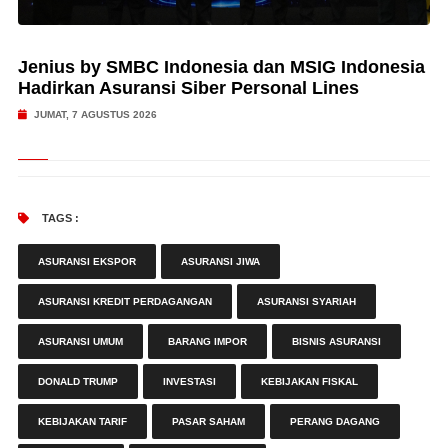
Jenius by SMBC Indonesia dan MSIG Indonesia
Hadirkan Asuransi Siber Personal Lines
JUMAT, 7 AGUSTUS 2026
TAGS :
ASURANSI EKSPOR
ASURANSI JIWA
ASURANSI KREDIT PERDAGANGAN
ASURANSI SYARIAH
ASURANSI UMUM
BARANG IMPOR
BISNIS ASURANSI
DONALD TRUMP
INVESTASI
KEBIJAKAN FISKAL
KEBIJAKAN TARIF
PASAR SAHAM
PERANG DAGANG