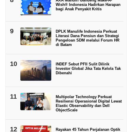
AXA Mandiri Gandeng Make-A-
Wish® Indonesia Hadirkan Harapan
bagi Anak Penyakit Kritis
9
DPLK Manulife Indonesia Perkuat
Literasi Dana Pensiun dan Strategi
Pengeloan SDM melalui Forum HR
di Batam
10
INDEF Sebut PFII Sulit Dilirik
Investor Global Jika Tata Kelola Tak
Dibenahi
11
Multipolar Technology Perkuat
Resiliensi Operasional Digital Lewat
Elastic Observability dan Dell
ObjectScale
12
Rayakan 45 Tahun Perjalanan Optik