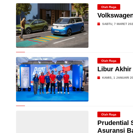
Olah Raga
Volkswagen
SABTU, 7 MARET 20
Olah Raga
Libur Akhi
KAMIS, 1 JANUARI 2
Olah Raga
Prudential 
Asuransi B