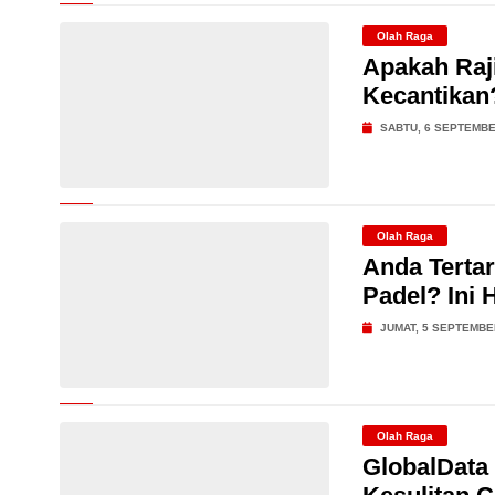
Olah Raga
Apakah Raj
Kecantikan
SABTU, 6 SEPTEMBE
Olah Raga
Anda Tertar
Padel? Ini 
JUMAT, 5 SEPTEMBE
Olah Raga
GlobalData