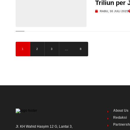
Triliun per 
RABU, 30 JULI 2025
…
1
2
3
8
About Us
Redaksi
Partnersh
Jl. KH Wahid Hasyim 12 G, Lantai 3,
