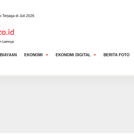
 Terjaga di Juli 2026
 Baru Bank Mandiri Taspen
W) Resmi Rombak Jajaran Komisaris
BIAYAAN
EKONOMI
EKONOMI DIGITAL
BERITA FOTO
Tugu Sebut Premi Asuransi Bisa Ikut Terkerek
lum Final, Tugu Insurance (TUGU) Ungkap
AI hingga Pendampingan di Rumah Sakit: Halodoc for