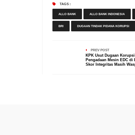
TAGS :
ALLO BANK
ALLO BANK INDONESIA
BRI
DUGAAN TINDAK PIDANA KORUPSI
PREV POST
KPK Usut Dugaan Korupsi
Pengadaan Mesin EDC di 
Skor Integritas Masih Wa