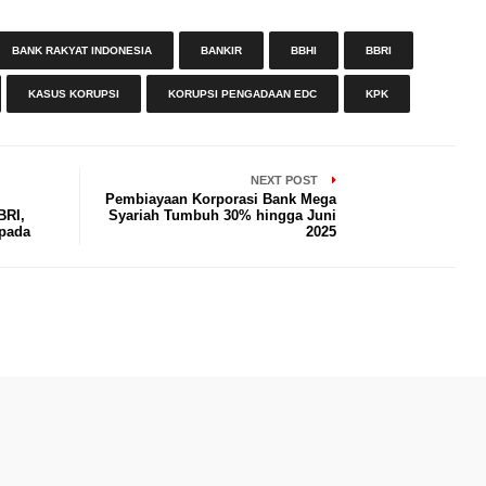
BANK RAKYAT INDONESIA
BANKIR
BBHI
BBRI
KASUS KORUPSI
KORUPSI PENGADAAN EDC
KPK
NEXT POST
Pembiayaan Korporasi Bank Mega
BRI,
Syariah Tumbuh 30% hingga Juni
spada
2025