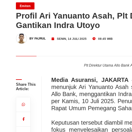
Emiten
Profil Ari Yanuanto Asah, Plt
Migas Masih Menjanjikan!
Dari Konsultasi, Inovasi 
Gantikan Indra Utoyo
Business Hadirkan Solusi
AdMedika Perkuat Clinica
BY FAJRUL
SENIN, 14 JULI 2025
08:45 WIB
Plt Direktur Utama Allo Bank A
Media Asuransi, JAKARTA
–
Share This
menunjuk Ari Yanuanto Asah s
Article:
Allo Bank, menggantikan Indra
per Kamis, 10 Juli 2025. Penun
Rapat Umum Pemegang Saham
Keputusan tersebut diambil me
fokus menyelesaikan persoa