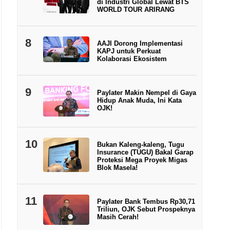
di Industri Global Lewat BTS
WORLD TOUR ARIRANG
8
AAJI Dorong Implementasi
KAPJ untuk Perkuat
Kolaborasi Ekosistem
9
Paylater Makin Nempel di Gaya
Hidup Anak Muda, Ini Kata
OJK!
10
Bukan Kaleng-kaleng, Tugu
Insurance (TUGU) Bakal Garap
Proteksi Mega Proyek Migas
Blok Masela!
11
Paylater Bank Tembus Rp30,71
Triliun, OJK Sebut Prospeknya
Masih Cerah!