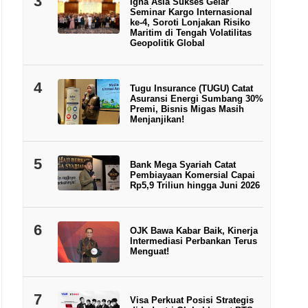
3
Igna Asia Sukses Gelar
Seminar Kargo Internasional
ke-4, Soroti Lonjakan Risiko
Maritim di Tengah Volatilitas
Geopolitik Global
4
Tugu Insurance (TUGU) Catat
Asuransi Energi Sumbang 30%
Premi, Bisnis Migas Masih
Menjanjikan!
5
Bank Mega Syariah Catat
Pembiayaan Komersial Capai
Rp5,9 Triliun hingga Juni 2026
6
OJK Bawa Kabar Baik, Kinerja
Intermediasi Perbankan Terus
Menguat!
7
Visa Perkuat Posisi Strategis