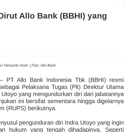
 Dirut Allo Bank (BBHI) yang
AI hingga Pendampingan di Rumah Sakit: Halodoc for
 Kesehatan Karyawan yang Benar-Benar Terintegrasi
l Governance Berbasis Data Lewat Sinergi MAB
ri Yanuanto Asah. | Foto: Allo Bank
 PT Allo Bank Indonesia Tbk (BBHI) resmi
ebagai Pelaksana Tugas (Plt) Direktur Utama
 Utoyo yang mengundurkan diri dari jabatannya
jukan ini bersifat sementara hingga digelarnya
 (RUPS) berikutnya.
nyusul pengunduran diri Indra Utoyo yang ingin
lan hukum yang tengah dihadapinya. Seperti