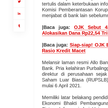
tertulis dalam keterbukaan inf
Komisi Pemberantasan Korupsi
menjabat di bank lain sebelum
|Baca juga:
OJK Sebut 4
Alokasikan Dana Rp22,54 Tri
|Baca juga:
Siap-siap! OJK 
Rasio Kredit Macet
Melansir laman resmi Allo Ban
Bank. Pria kelahiran Purbalin
direktur di perusahaan sej
Saham Luar Biasa (RUPSLB) 
mulai 6 April 2021.
Memiliki latar belakang pendi
Ekonomi Bhakti Pembanguna