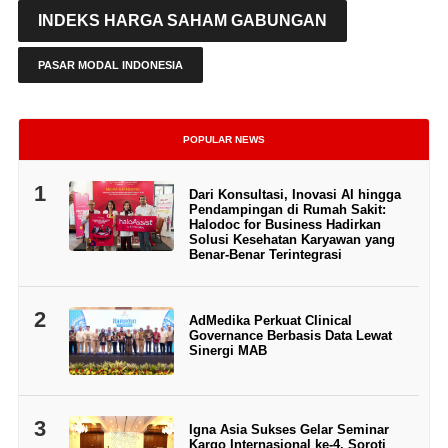
INDEKS HARGA SAHAM GABUNGAN
PASAR MODAL INDONESIA
POPULAR NEWS
1
Dari Konsultasi, Inovasi AI hingga
Pendampingan di Rumah Sakit:
Halodoc for Business Hadirkan
Solusi Kesehatan Karyawan yang
Benar-Benar Terintegrasi
2
AdMedika Perkuat Clinical
Governance Berbasis Data Lewat
Sinergi MAB
3
Igna Asia Sukses Gelar Seminar
Kargo Internasional ke-4, Soroti