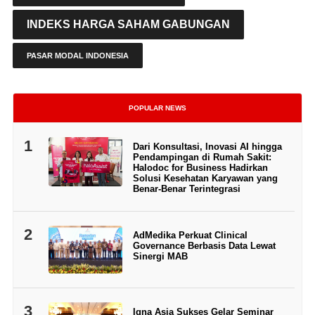
INDEKS HARGA SAHAM GABUNGAN
PASAR MODAL INDONESIA
POPULAR NEWS
1
Dari Konsultasi, Inovasi AI hingga
Pendampingan di Rumah Sakit:
Halodoc for Business Hadirkan
Solusi Kesehatan Karyawan yang
Benar-Benar Terintegrasi
2
AdMedika Perkuat Clinical
Governance Berbasis Data Lewat
Sinergi MAB
3
Igna Asia Sukses Gelar Seminar