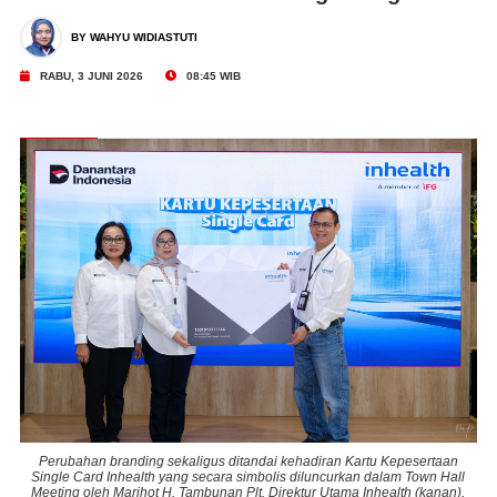
BY WAHYU WIDIASTUTI
RABU, 3 JUNI 2026
08:45 WIB
n
Perubahan branding sekaligus ditandai kehadiran Kartu Kepesertaan
ll
Single Card Inhealth yang secara simbolis diluncurkan dalam Town Hall
S
),
Meeting oleh Marihot H. Tambunan Plt. Direktur Utama Inhealth (kanan),
M