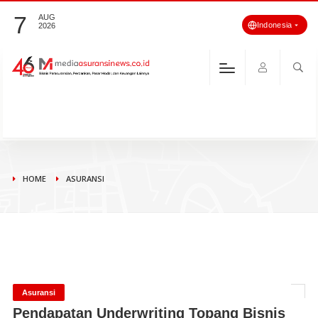
7
AUG
Indonesia
2026
HOME
ASURANSI
Asuransi
Pendapatan Underwriting Topang Bisnis