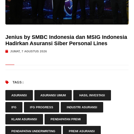
Jenius by SMBC Indonesia dan MSIG Indonesia
Hadirkan Asuransi Siber Personal Lines
JUMAT, 7 AGUSTUS 2026
TAGS :
ASURANSI
ASURANSI UMUM
HASIL INVESTASI
IFG
IFG PROGRESS
INDUSTRI ASURANSI
KLAIM ASURANSI
PENDAPATAN PREMI
PENDAPATAN UNDERWRITING
PREMI ASURANSI