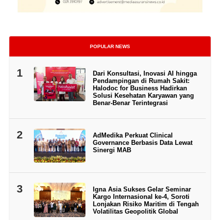
POPULAR NEWS
1
Dari Konsultasi, Inovasi AI hingga
Pendampingan di Rumah Sakit:
Halodoc for Business Hadirkan
Solusi Kesehatan Karyawan yang
Benar-Benar Terintegrasi
2
AdMedika Perkuat Clinical
Governance Berbasis Data Lewat
Sinergi MAB
3
Igna Asia Sukses Gelar Seminar
Kargo Internasional ke-4, Soroti
Lonjakan Risiko Maritim di Tengah
Volatilitas Geopolitik Global