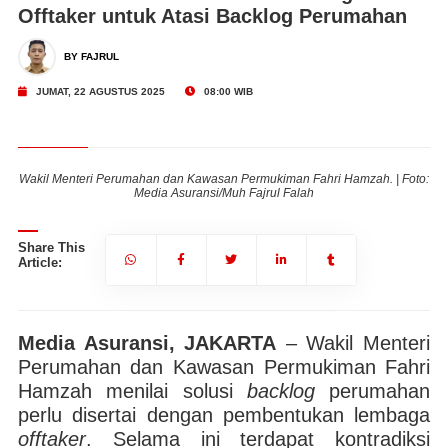
Offtaker untuk Atasi Backlog Perumahan
BY FAJRUL
JUMAT, 22 AGUSTUS 2025
08:00 WIB
to:
Wakil Menteri Perumahan dan Kawasan Permukiman Fahri Hamzah. | Foto:
Wa
Media Asuransi/Muh Fajrul Falah
Share This
Article:
Media Asuransi, JAKARTA
– Wakil Menteri
Perumahan dan Kawasan Permukiman Fahri
Hamzah menilai solusi
backlog
perumahan
perlu disertai dengan pembentukan lembaga
offtaker
. Selama ini terdapat kontradiksi