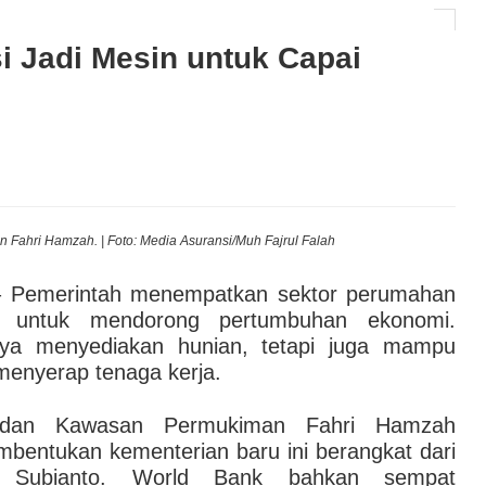
tat Asuransi Energi Sumbang 30% Premi, Bisnis
 Jadi Mesin untuk Capai
AI hingga Pendampingan di Rumah Sakit: Halodoc for
 Kesehatan Karyawan yang Benar-Benar Terintegrasi
l Governance Berbasis Data Lewat Sinergi MAB
Fahri Hamzah. | Foto: Media Asuransi/Muh Fajrul Falah
 Pemerintah menempatkan sektor perumahan
is untuk mendorong pertumbuhan ekonomi.
anya menyediakan hunian, tetapi juga mampu
menyerap tenaga kerja.
 dan Kawasan Permukiman Fahri Hamzah
entukan kementerian baru ini berangkat dari
o Subianto. World Bank bahkan sempat