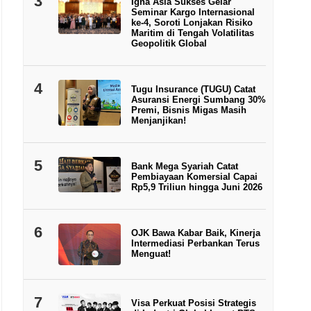
3
Igna Asia Sukses Gelar
Seminar Kargo Internasional
ke-4, Soroti Lonjakan Risiko
Maritim di Tengah Volatilitas
Geopolitik Global
4
Tugu Insurance (TUGU) Catat
Asuransi Energi Sumbang 30%
Premi, Bisnis Migas Masih
Menjanjikan!
5
Bank Mega Syariah Catat
Pembiayaan Komersial Capai
Rp5,9 Triliun hingga Juni 2026
6
OJK Bawa Kabar Baik, Kinerja
Intermediasi Perbankan Terus
Menguat!
7
Visa Perkuat Posisi Strategis