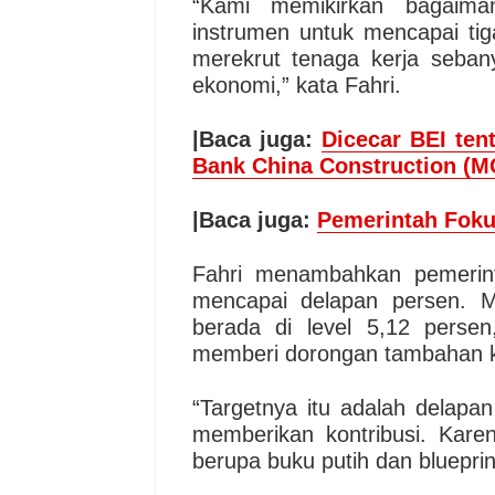
“Kami memikirkan bagaima
instrumen untuk mencapai tig
merekrut tenaga kerja seba
ekonomi,” kata Fahri.
|Baca juga:
Dicecar BEI tent
Bank China Construction (
|Baca juga:
Pemerintah Foku
Fahri menambahkan pemerin
mencapai delapan persen. M
berada di level 5,12 perse
memberi dorongan tambahan 
“Targetnya itu adalah delapa
memberikan kontribusi. Karen
berupa buku putih dan bluepri