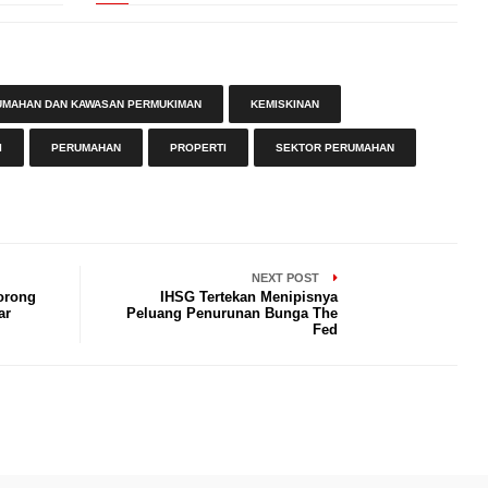
UMAHAN DAN KAWASAN PERMUKIMAN
KEMISKINAN
I
PERUMAHAN
PROPERTI
SEKTOR PERUMAHAN
NEXT POST
orong
IHSG Tertekan Menipisnya
ar
Peluang Penurunan Bunga The
Fed