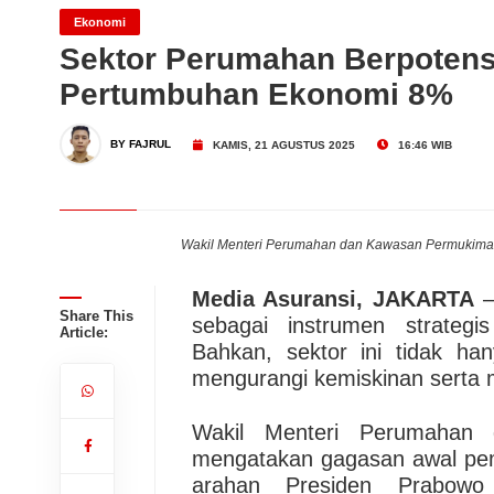
Tugu Insurance (TUGU) Ca
Ekonomi
Sektor Perumahan Berpotensi
Pertumbuhan Ekonomi 8%
Migas Masih Menjanjikan!
Dari Konsultasi, Inovasi 
BY FAJRUL
KAMIS, 21 AGUSTUS 2025
16:46 WIB
Business Hadirkan Solusi
AdMedika Perkuat Clinica
Wakil Menteri Perumahan dan Kawasan Permukiman 
Media Asuransi, JAKARTA
–
Share This
sebagai instrumen strateg
Article:
Bahkan, sektor ini tidak h
mengurangi kemiskinan serta 
Wakil Menteri Perumahan
mengatakan gagasan awal pemb
arahan Presiden Prabow