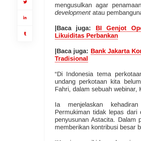
mengusulkan agar penamaan 
development
atau pembangunan
|Baca juga:
BI Genjot Op
Likuiditas Perbankan
|Baca juga:
Bank Jakarta Ko
Tradisional
“Di Indonesia tema perkota
undang perkotaan kita belum
Fahri, dalam sebuah webinar, 
Ia menjelaskan kehadir
Permukiman tidak lepas dari
penyusunan Astacita. Dalam p
memberikan kontribusi besar b