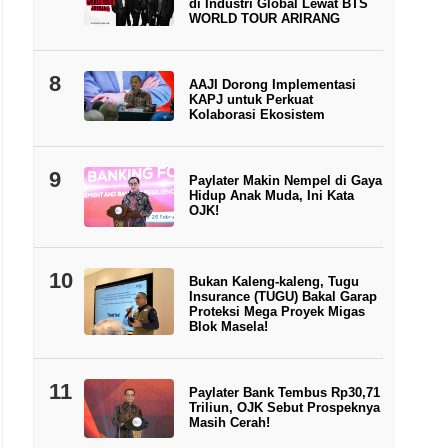
di Industri Global Lewat BTS
WORLD TOUR ARIRANG
8
AAJI Dorong Implementasi
KAPJ untuk Perkuat
Kolaborasi Ekosistem
9
Paylater Makin Nempel di Gaya
Hidup Anak Muda, Ini Kata
OJK!
10
Bukan Kaleng-kaleng, Tugu
Insurance (TUGU) Bakal Garap
Proteksi Mega Proyek Migas
Blok Masela!
11
Paylater Bank Tembus Rp30,71
Triliun, OJK Sebut Prospeknya
Masih Cerah!