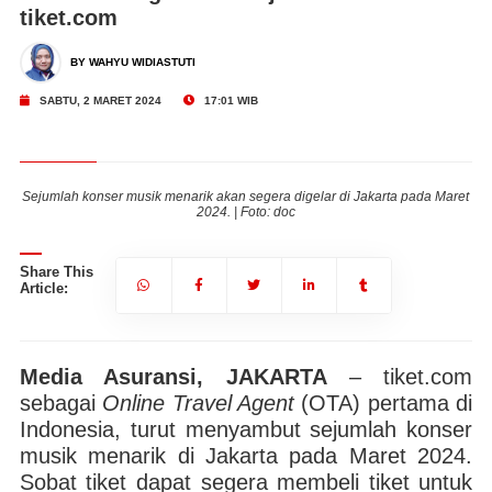
tiket.com
BY WAHYU WIDIASTUTI
SABTU, 2 MARET 2024
17:01 WIB
ret
Sejumlah konser musik menarik akan segera digelar di Jakarta pada Maret
Se
2024. | Foto: doc
Share This
Article:
Media Asuransi, JAKARTA
– tiket.com
sebagai
Online Travel Agent
(OTA) pertama di
Indonesia, turut menyambut sejumlah konser
musik menarik di Jakarta pada Maret 2024.
Sobat tiket dapat segera membeli tiket untuk