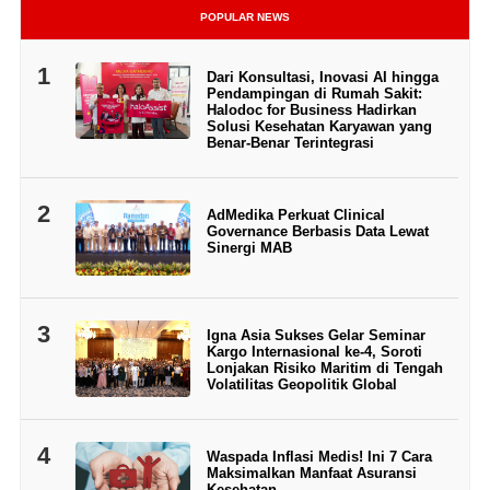
POPULAR NEWS
1
Dari Konsultasi, Inovasi AI hingga
Pendampingan di Rumah Sakit:
Halodoc for Business Hadirkan
Solusi Kesehatan Karyawan yang
Benar-Benar Terintegrasi
2
AdMedika Perkuat Clinical
Governance Berbasis Data Lewat
Sinergi MAB
3
Igna Asia Sukses Gelar Seminar
Kargo Internasional ke-4, Soroti
Lonjakan Risiko Maritim di Tengah
Volatilitas Geopolitik Global
4
Waspada Inflasi Medis! Ini 7 Cara
Maksimalkan Manfaat Asuransi
Kesehatan