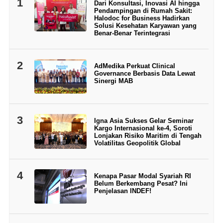
1
Dari Konsultasi, Inovasi AI hingga
Pendampingan di Rumah Sakit:
Halodoc for Business Hadirkan
Solusi Kesehatan Karyawan yang
Benar-Benar Terintegrasi
2
AdMedika Perkuat Clinical
Governance Berbasis Data Lewat
Sinergi MAB
3
Igna Asia Sukses Gelar Seminar
Kargo Internasional ke-4, Soroti
Lonjakan Risiko Maritim di Tengah
Volatilitas Geopolitik Global
4
Kenapa Pasar Modal Syariah RI
Belum Berkembang Pesat? Ini
Penjelasan INDEF!