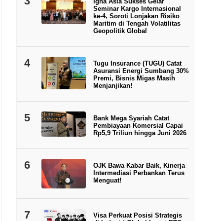
3
Igna Asia Sukses Gelar
Seminar Kargo Internasional
ke-4, Soroti Lonjakan Risiko
Maritim di Tengah Volatilitas
Geopolitik Global
4
Tugu Insurance (TUGU) Catat
Asuransi Energi Sumbang 30%
Premi, Bisnis Migas Masih
Menjanjikan!
5
Bank Mega Syariah Catat
Pembiayaan Komersial Capai
Rp5,9 Triliun hingga Juni 2026
6
OJK Bawa Kabar Baik, Kinerja
Intermediasi Perbankan Terus
Menguat!
7
Visa Perkuat Posisi Strategis