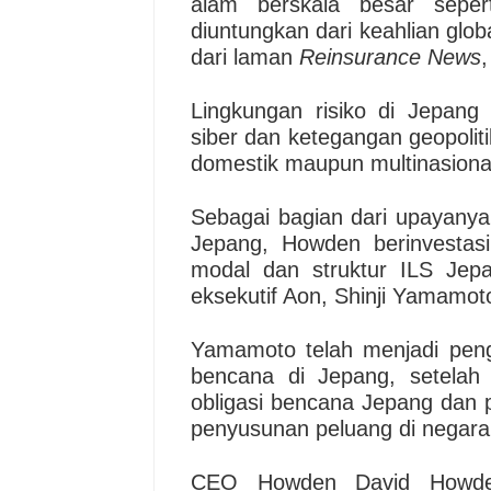
alam berskala besar sepe
diuntungkan dari keahlian glob
dari laman
Reinsurance News
,
Lingkungan risiko di Jepan
siber dan ketegangan geopolit
domestik maupun multinasional 
Sebagai bagian dari upayanya
Jepang, Howden berinvestasi
modal dan struktur ILS Jep
eksekutif Aon, Shinji Yamamot
Yamamoto telah menjadi peng
bencana di Jepang, setela
obligasi bencana Jepang dan 
penyusunan peluang di negara 
CEO Howden David Howde