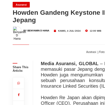
Tugu Insurance (TUGU) Ca
Asuransi
Howden Gandeng Keystone I
Jepang
Migas Masih Menjanjikan!
Dari Konsultasi, Inovasi 
BY BENYAMIN D HANA
KAMIS, 4 JULI 2024
12:00 WIB
Business Hadirkan Solusi
AdMedika Perkuat Clinica
Ilustrasi. | F
Media Asuransi, GLOBAL
– 
Share This
memasuki pasar Jepang denga
Article:
Howden juga mengumumkan ke
sebuah perusahaan konsul
Insurance Linked Securities (IL
Howden Re Japan akan dipimpi
Officer (CEO). Perusahaan in