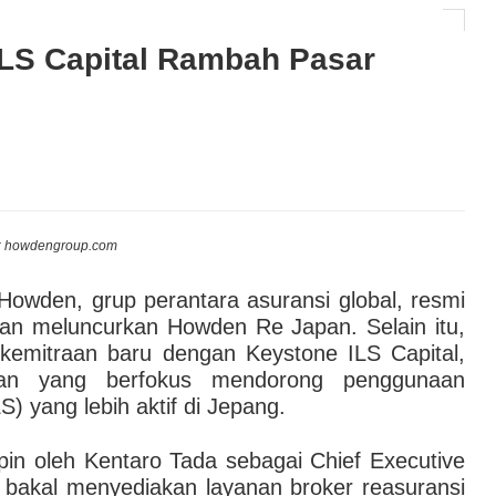
tat Asuransi Energi Sumbang 30% Premi, Bisnis
LS Capital Rambah Pasar
AI hingga Pendampingan di Rumah Sakit: Halodoc for
 Kesehatan Karyawan yang Benar-Benar Terintegrasi
l Governance Berbasis Data Lewat Sinergi MAB
oto: howdengroup.com
Howden, grup perantara asuransi global, resmi
n meluncurkan Howden Re Japan. Selain itu,
mitraan baru dengan Keystone ILS Capital,
tan yang berfokus mendorong penggunaan
S) yang lebih aktif di Jepang.
n oleh Kentaro Tada sebagai Chief Executive
i bakal menyediakan layanan broker reasuransi