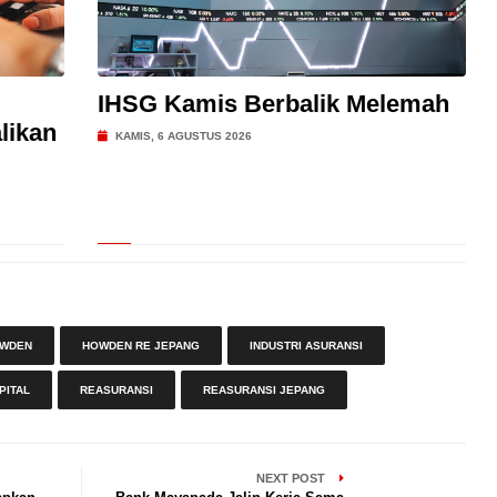
IHSG Kamis Berbalik Melemah
likan
KAMIS, 6 AGUSTUS 2026
WDEN
HOWDEN RE JEPANG
INDUSTRI ASURANSI
PITAL
REASURANSI
REASURANSI JEPANG
NEXT POST