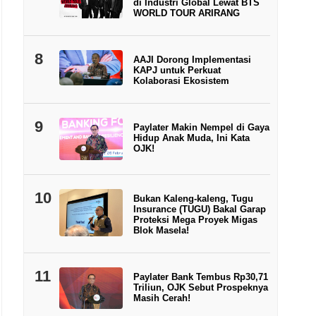
di Industri Global Lewat BTS
WORLD TOUR ARIRANG
8
AAJI Dorong Implementasi
KAPJ untuk Perkuat
Kolaborasi Ekosistem
9
Paylater Makin Nempel di Gaya
Hidup Anak Muda, Ini Kata
OJK!
10
Bukan Kaleng-kaleng, Tugu
Insurance (TUGU) Bakal Garap
Proteksi Mega Proyek Migas
Blok Masela!
11
Paylater Bank Tembus Rp30,71
Triliun, OJK Sebut Prospeknya
Masih Cerah!