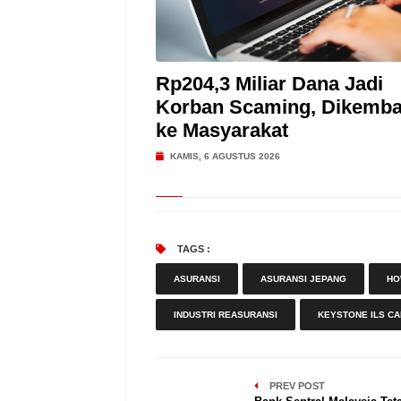
Rp204,3 Miliar Dana Jadi
Korban Scaming, Dikemba
ke Masyarakat
KAMIS, 6 AGUSTUS 2026
TAGS :
ASURANSI
ASURANSI JEPANG
HO
INDUSTRI REASURANSI
KEYSTONE ILS CA
PREV POST