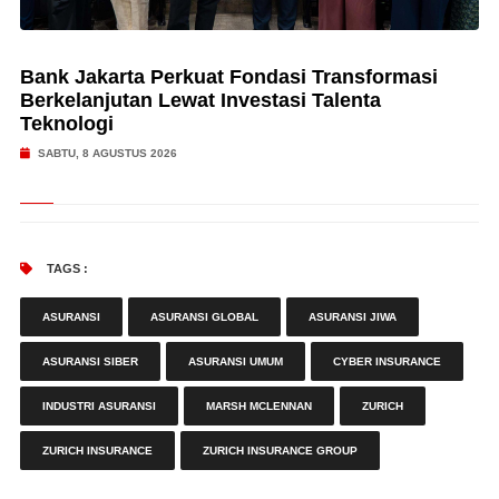
Bank Jakarta Perkuat Fondasi Transformasi
Berkelanjutan Lewat Investasi Talenta
Teknologi
SABTU, 8 AGUSTUS 2026
TAGS :
ASURANSI
ASURANSI GLOBAL
ASURANSI JIWA
ASURANSI SIBER
ASURANSI UMUM
CYBER INSURANCE
INDUSTRI ASURANSI
MARSH MCLENNAN
ZURICH
ZURICH INSURANCE
ZURICH INSURANCE GROUP