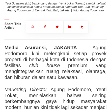
hat
Tedi Guswana (kiri) berbincang dengan Yenti Lokat (kanan) sambil melihat
Te
by
maket fasilitas club house premium dalam pameran The Club House by
m
ro
Agung Podomoro di Central Park Mall, Jakarta. | Foto: Agung Podomoro
A
Share This
Article:
Media Asuransi, JAKARTA
– Agung
Podomoro kini melengkapi setiap proyek
properti di berbagai kota di Indonesia dengan
fasilitas
club
house
premium yang
mengintegrasikan ruang relaksasi, olahraga,
dan hiburan dalam satu kawasan.
Marketing
Director
Agung Podomoro, Yenti
Lokat, menjelaskan bahwa seiring
berkembangnya gaya hidup masyarakat
modern, hunian kini tidak lagi sekadar menjadi