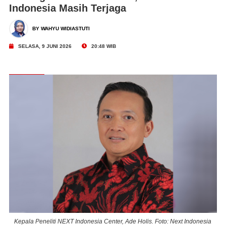
Indonesia Masih Terjaga
BY WAHYU WIDIASTUTI
SELASA, 9 JUNI 2026
20:48 WIB
ia
Kepala Peneliti NEXT Indonesia Center, Ade Holis. Foto: Next Indonesia
K