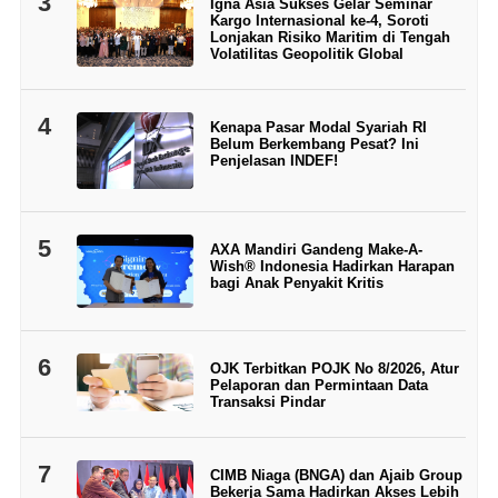
3
Igna Asia Sukses Gelar Seminar
Kargo Internasional ke-4, Soroti
Lonjakan Risiko Maritim di Tengah
Volatilitas Geopolitik Global
4
Kenapa Pasar Modal Syariah RI
Belum Berkembang Pesat? Ini
Penjelasan INDEF!
5
AXA Mandiri Gandeng Make-A-
Wish® Indonesia Hadirkan Harapan
bagi Anak Penyakit Kritis
6
OJK Terbitkan POJK No 8/2026, Atur
Pelaporan dan Permintaan Data
Transaksi Pindar
7
CIMB Niaga (BNGA) dan Ajaib Group
Bekerja Sama Hadirkan Akses Lebih