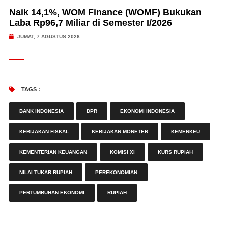
Naik 14,1%, WOM Finance (WOMF) Bukukan
Laba Rp96,7 Miliar di Semester I/2026
JUMAT, 7 AGUSTUS 2026
TAGS :
BANK INDONESIA
DPR
EKONOMI INDONESIA
KEBIJAKAN FISKAL
KEBIJAKAN MONETER
KEMENKEU
KEMENTERIAN KEUANGAN
KOMISI XI
KURS RUPIAH
NILAI TUKAR RUPIAH
PEREKONOMIAN
PERTUMBUHAN EKONOMI
RUPIAH