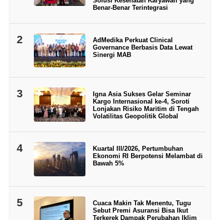
Solusi Kesehatan Karyawan yang
Benar-Benar Terintegrasi
2
AdMedika Perkuat Clinical
Governance Berbasis Data Lewat
Sinergi MAB
3
Igna Asia Sukses Gelar Seminar
Kargo Internasional ke-4, Soroti
Lonjakan Risiko Maritim di Tengah
Volatilitas Geopolitik Global
4
Kuartal III/2026, Pertumbuhan
Ekonomi RI Berpotensi Melambat di
Bawah 5%
5
Cuaca Makin Tak Menentu, Tugu
Sebut Premi Asuransi Bisa Ikut
Terkerek Dampak Perubahan Iklim