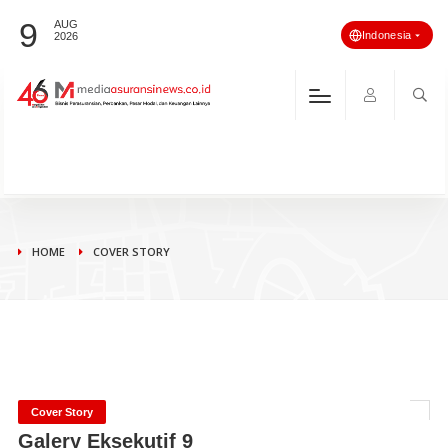
9
AUG
Indonesia
2026
HOME
COVER STORY
Cover Story
Galery Eksekutif 9