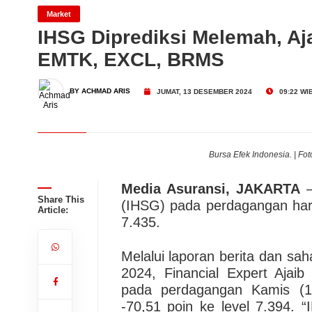
Tugu Insurance (TUGU) Ca
Market
IHSG Diprediksi Melemah, Aj
EMTK, EXCL, BRMS
Migas Masih Menjanjikan!
Dari Konsultasi, Inovasi 
BY ACHMAD ARIS
JUMAT, 13 DESEMBER 2024
09:22 WI
Business Hadirkan Solusi
AdMedika Perkuat Clinica
Bursa Efek Indonesia. | Fo
Media Asuransi, JAKARTA
–
Share This
(IHSG) pada perdagangan hari
Article:
7.435.
Melalui laporan berita dan sa
2024, Financial Expert Ajaib
pada perdagangan Kamis (12
-70,51 poin ke level 7.394. “