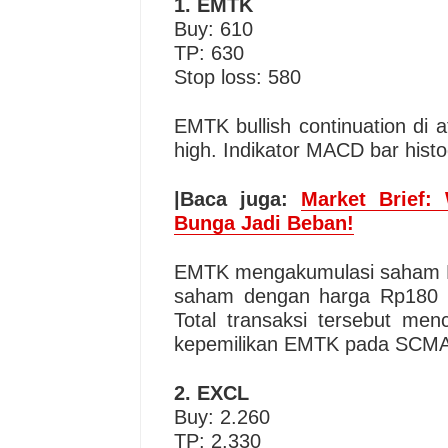
1. EMTK
Buy: 610
TP: 630
Stop loss: 580
EMTK bullish continuation di
high. Indikator MACD bar his
|Baca juga:
Market Brief: 
Bunga Jadi Beban!
EMTK mengakumulasi saham PT
saham dengan harga Rp180 
Total transaksi tersebut men
kepemilikan EMTK pada SCMA 
2. EXCL
Buy: 2.260
TP: 2.330