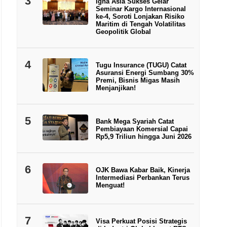
3
Igna Asia Sukses Gelar
Seminar Kargo Internasional
ke-4, Soroti Lonjakan Risiko
Maritim di Tengah Volatilitas
Geopolitik Global
4
Tugu Insurance (TUGU) Catat
Asuransi Energi Sumbang 30%
Premi, Bisnis Migas Masih
Menjanjikan!
5
Bank Mega Syariah Catat
Pembiayaan Komersial Capai
Rp5,9 Triliun hingga Juni 2026
6
OJK Bawa Kabar Baik, Kinerja
Intermediasi Perbankan Terus
Menguat!
7
Visa Perkuat Posisi Strategis