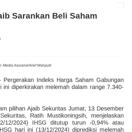
tat Asuransi Energi Sumbang 30% Premi, Bisnis
aib Sarankan Beli Saham
AI hingga Pendampingan di Rumah Sakit: Halodoc for
B
 Kesehatan Karyawan yang Benar-Benar Terintegrasi
l Governance Berbasis Data Lewat Sinergi MAB
to: Media Asuransi/Arief Wahyudi
 Pergerakan Indeks Harga Saham Gabungan
 ini diperkirakan melemah dalam range 7.340-
ham pilihan Ajaib Sekuritas Jumat, 13 Desember
 Sekuritas, Ratih Mustikoningsih, menjelaskan
/12/2024) IHSG ditutup turun -0,94% atau
IHSG hari ini (13/12/2024) diprediksi melemah