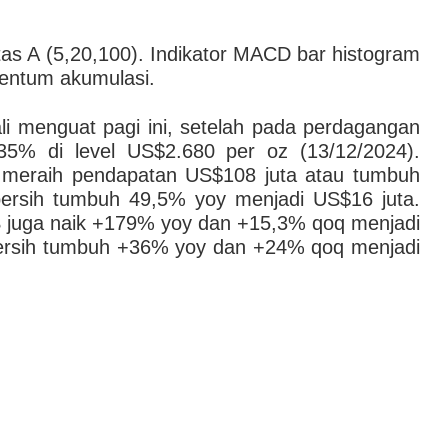
tas A (5,20,100). Indikator MACD bar histogram
entum akumulasi.
 menguat pagi ini, setelah pada perdagangan
,35% di level US$2.680 per oz (13/12/2024).
eraih pendapatan US$108 juta atau tumbuh
ersih tumbuh 49,5% yoy menjadi US$16 juta.
juga naik +179% yoy dan +15,3% qoq menjadi
bersih tumbuh +36% yoy dan +24% qoq menjadi