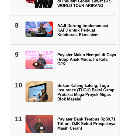
di Industri Global Lewat BTS
WORLD TOUR ARIRANG
8
AAJI Dorong Implementasi
KAPJ untuk Perkuat
Kolaborasi Ekosistem
9
Paylater Makin Nempel di Gaya
Hidup Anak Muda, Ini Kata
OJK!
10
Bukan Kaleng-kaleng, Tugu
Insurance (TUGU) Bakal Garap
Proteksi Mega Proyek Migas
Blok Masela!
11
Paylater Bank Tembus Rp30,71
Triliun, OJK Sebut Prospeknya
Masih Cerah!