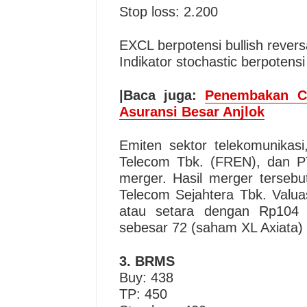
Stop loss: 2.200
EXCL berpotensi bullish rever
Indikator stochastic berpotensi
|Baca juga:
Penembakan C
Asuransi Besar Anjlok
Emiten sektor telekomunika
Telecom Tbk. (FREN), dan P
merger. Hasil merger terse
Telecom Sejahtera Tbk. Valuas
atau setara dengan Rp104 tr
sebesar 72 (saham XL Axiata)
3. BRMS
Buy: 438
TP: 450