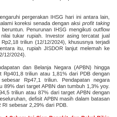
aruhi pergerakan IHSG hari ini antara lain,
galami koreksi senada dengan aksi
profit taking
 beruntun. Penurunan IHSG mengikuti outflow
nilai tukar rupiah. Investor asing tercatat jual
i Rp2,18 triliun (12/12/2024), khususnya terjadi
ntara itu, rupiah JISDOR lanjut melemah ke
2/12/2024).
Pendapatan dan Belanja Negara (APBN) hingga
it Rp401,8 triliun atau 1,81% dari PDB dengan
 sebesar Rp47,1 triliun. Pendapatan negara
tau 89% dari target APBN dan tumbuh 1,3% yoy.
94,5 triliun atau 87% dari target APBN dengan
eseluruhan, defisit APBN masih dalam batasan
R RI sebesar 2,29% dari PDB.