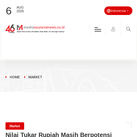
6
AUG
Indonesia
2026
HOME
MARKET
Market
Nilai Tukar Rupiah Masih Berpotensi