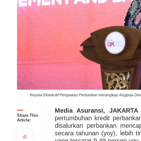
OJK
Kepala Eksekutif Pengawas Perbankan merangkap Anggota Dewa
Media Asuransi, JAKARTA
Share This
pertumbuhan kredit perbankan
Article:
disalurkan perbankan mencap
secara tahunan (yoy), lebih t
yang tercatat 9,49 persen yoy.