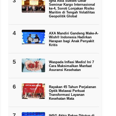
3
Igna Asia Sukses Gelar
Seminar Kargo Internasional
ke-4, Soroti Lonjakan Risiko
Maritim di Tengah Volatilitas
Geopolitik Global
4
AXA Mandiri Gandeng Make-A-
Wish® Indonesia Hadirkan
Harapan bagi Anak Penyakit
Kritis
5
Waspada Inflasi Medis! Ini 7
Cara Maksimalkan Manfaat
Asuransi Kesehatan
6
Rayakan 45 Tahun Perjalanan
Optik Melawai Perkuat
Transformasi Layanan
Kesehatan Mata
7
IHSG Akhir Pekan Ditutup di