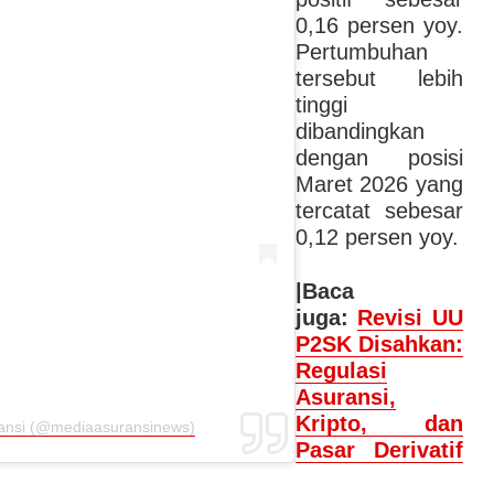
0,16 persen yoy.
Pertumbuhan
tersebut lebih
tinggi
dibandingkan
dengan posisi
Maret 2026 yang
tercatat sebesar
0,12 persen yoy.
|Baca
juga:
Revisi UU
P2SK Disahkan:
Regulasi
Asuransi,
Kripto, dan
ransi (@mediaasuransinews)
Pasar Derivatif