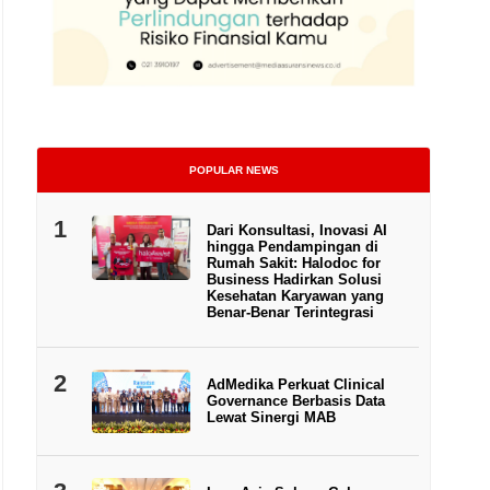
POPULAR NEWS
1
Dari Konsultasi, Inovasi AI
hingga Pendampingan di
Rumah Sakit: Halodoc for
Business Hadirkan Solusi
Kesehatan Karyawan yang
Benar-Benar Terintegrasi
Kepala Eksekutif Pengawas Perbankan merangkap Anggota Dewan Komisioner O
2
AdMedika Perkuat Clinical
Governance Berbasis Data
Lewat Sinergi MAB