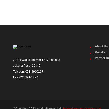
About Us
Redaksi
Partnersh
Jl. KH Wahid Hasyim 12 G, Lantai 3,

Jakarta Pusat 10340. 

Telepon: 021-3910197,

Fax: 021 3910 297.
©Copyright 2023. All rights reserved |
by mediaasuransinews.co.id.