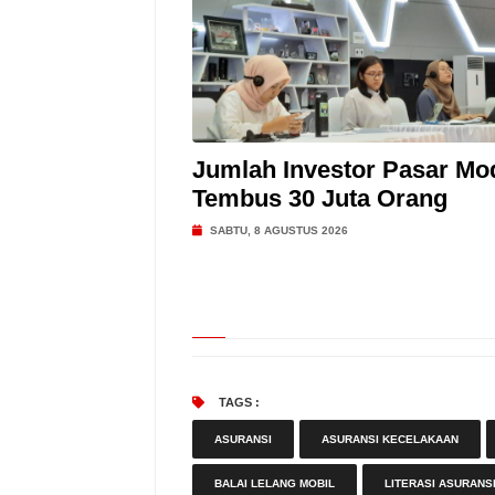
Jumlah Investor Pasar Mo
Tembus 30 Juta Orang
SABTU, 8 AGUSTUS 2026
TAGS :
ASURANSI
ASURANSI KECELAKAAN
BALAI LELANG MOBIL
LITERASI ASURANS