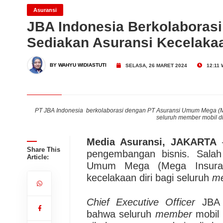
Asuransi
JBA Indonesia Berkolaboras
Penyakit Kritis
Dari Konsultasi, Inovasi 
Sediakan Asuransi Kecelakaa
Business Hadirkan Solusi
AdMedika Perkuat Clinica
BY WAHYU WIDIASTUTI
SELASA, 26 MARET 2024
12:11 
ri bagi
PT JBA Indonesia berkolaborasi dengan PT Asuransi Umum Mega (Me
seluruh member mobil di 
Media Asuransi, JAKARTA
–
Share This
pengembangan bisnis. Salah
Article:
Umum Mega (Mega Insuran
kecelakaan diri bagi seluruh
m
Chief Executive Officer
JBA I
bahwa seluruh
member
mobil 