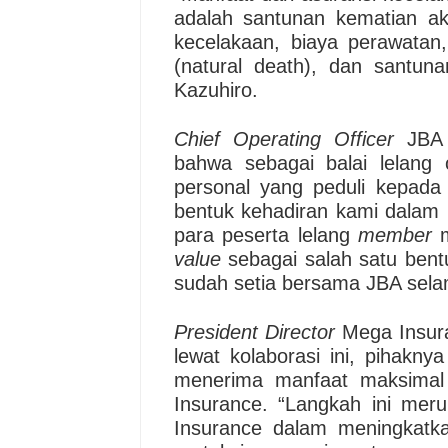
adalah santunan kematian aki
kecelakaan, biaya perawatan,
(natural death), dan santuna
Kazuhiro.
Chief Operating Officer
JBA
bahwa sebagai balai lelang 
personal yang peduli kepada 
bentuk kehadiran kami dalam 
para peserta lelang
member
m
value
sebagai salah satu bent
sudah setia bersama JBA selama
President Director
Mega Insur
lewat kolaborasi ini, pihakn
menerima manfaat maksimal 
Insurance. “Langkah ini mer
Insurance dalam meningkatk