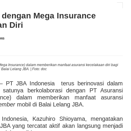
i dengan Mega Insurance
AI hingga Pendampingan di Rumah Sakit: Halodoc for
n Diri
 Kesehatan Karyawan yang Benar-Benar Terintegrasi
l Governance Berbasis Data Lewat Sinergi MAB
WIB
ga Insurance) dalam memberikan manfaat asuransi kecelakaan diri bagi
PT
Balai Lelang JBA. | Foto: doc
 PT JBA Indonesia terus berinovasi dalam
 satunya berkolaborasi dengan PT Asuransi
ce) dalam memberikan manfaat asuransi
ember
mobil di Balai Lelang JBA.
ndonesia, Kazuhiro Shioyama, mengatakan
JBA yang tercatat aktif akan langsung menjadi