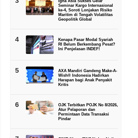
3
Igna Asia Sukses Gelar
Seminar Kargo Internasional
ke-4, Soroti Lonjakan Risiko
Maritim di Tengah Volatilitas
Geopolitik Global
4
Kenapa Pasar Modal Syariah
RI Belum Berkembang Pesat?
Ini Penjelasan INDEF!
5
AXA Mandiri Gandeng Make-A-
Wish® Indonesia Hadirkan
Harapan bagi Anak Penyakit
Kritis
6
OJK Terbitkan POJK No 8/2026,
Atur Pelaporan dan
Permintaan Data Transaksi
Pindar