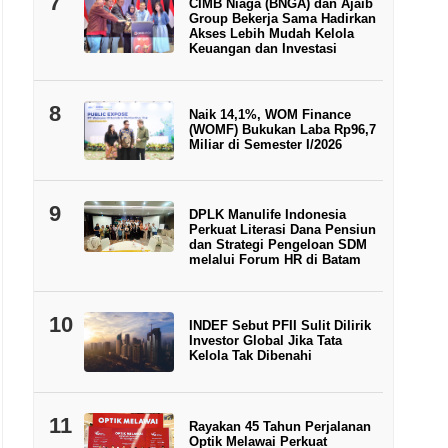
7
CIMB Niaga (BNGA) dan Ajaib
Group Bekerja Sama Hadirkan
Akses Lebih Mudah Kelola
Keuangan dan Investasi
8
Naik 14,1%, WOM Finance
(WOMF) Bukukan Laba Rp96,7
Miliar di Semester I/2026
9
DPLK Manulife Indonesia
Perkuat Literasi Dana Pensiun
dan Strategi Pengeloan SDM
melalui Forum HR di Batam
10
INDEF Sebut PFII Sulit Dilirik
Investor Global Jika Tata
Kelola Tak Dibenahi
11
Rayakan 45 Tahun Perjalanan
Optik Melawai Perkuat