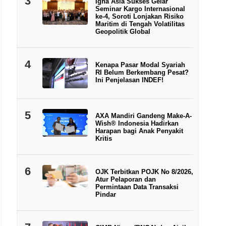
3
Igna Asia Sukses Gelar
Seminar Kargo Internasional
ke-4, Soroti Lonjakan Risiko
Maritim di Tengah Volatilitas
Geopolitik Global
4
Kenapa Pasar Modal Syariah
RI Belum Berkembang Pesat?
Ini Penjelasan INDEF!
5
AXA Mandiri Gandeng Make-A-
Wish® Indonesia Hadirkan
Harapan bagi Anak Penyakit
Kritis
6
OJK Terbitkan POJK No 8/2026,
Atur Pelaporan dan
Permintaan Data Transaksi
Pindar