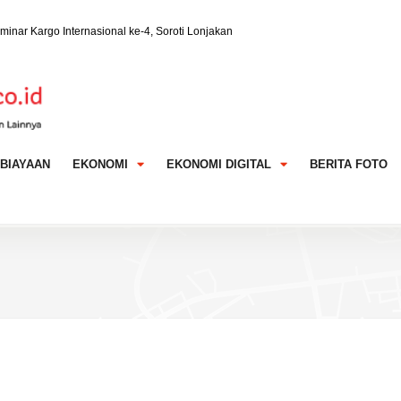
u Kualitas Investor
Catatkan Hasil Positif
dal Tembus 30 Juta Orang
BIAYAAN
EKONOMI
EKONOMI DIGITAL
BERITA FOTO
asi Transformasi Berkelanjutan Lewat Investasi
ni 7 Cara Maksimalkan Manfaat Asuransi Kesehatan
e-A-Wish® Indonesia Hadirkan Harapan bagi Anak