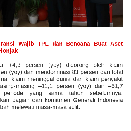
ransi Wajib TPL dan Bencana Buat Aset
elonjak
ar +4,3 persen (yoy) didorong oleh klaim
en (yoy) dan mendominasi 83 persen dari total
a, klaim meninggal dunia dan klaim penyakit
masing‑masing –11,1 persen (yoy) dan –51,7
n periode yang sama tahun sebelumnya.
kan bagian dari komitmen Generali Indonesia
bah melewati masa-masa sulit.