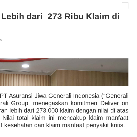
AI hingga Pendampingan di Rumah Sakit: Halodoc for
Lebih dari 273 Ribu Klaim di
 Kesehatan Karyawan yang Benar-Benar Terintegrasi
l Governance Berbasis Data Lewat Sinergi MAB
B
minar Kargo Internasional ke-4, Soroti Lonjakan
latilitas Geopolitik Global
 PT Asuransi Jiwa Generali Indonesia (“Generali
erali Group, menegaskan komitmen Deliver on
 lebih dari 273.000 klaim dengan nilai di atas
 Nilai total klaim ini mencakup klaim manfaat
 kesehatan dan klaim manfaat penyakit kritis.