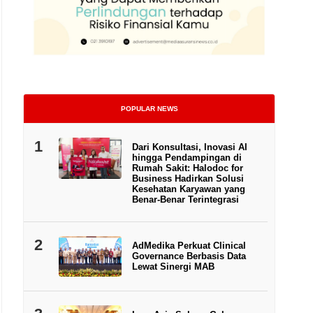
POPULAR NEWS
1
Dari Konsultasi, Inovasi AI
hingga Pendampingan di
Rumah Sakit: Halodoc for
Business Hadirkan Solusi
Kesehatan Karyawan yang
Benar-Benar Terintegrasi
reksi Generali Indonesia, Jutany Japit, Director and Chief Agency Officer (kedu
ling kanan) saat acara ramah tamah sekaligus seremoni penyerahan klaim manfaa
dari kiri) yang didampingi oleh financial planner, Lilie (paling kiri), di Kantor Pu
Asuransi/Arief Wahyudi
2
AdMedika Perkuat Clinical
Governance Berbasis Data
Lewat Sinergi MAB