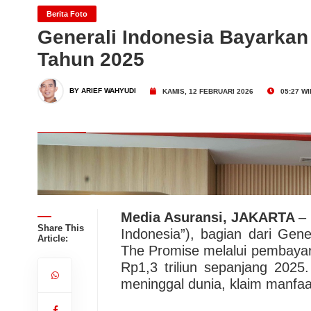
Penyakit Kritis
Dari Konsultasi, Inovasi 
Berita Foto
Generali Indonesia Bayarkan 
Tahun 2025
Business Hadirkan Solusi
AdMedika Perkuat Clinica
BY ARIEF WAHYUDI
KAMIS, 12 FEBRUARI 2026
05:27 WI
Igna Asia Sukses Gelar Se
Risiko Maritim di Tengah Vo
Media Asuransi, JAKARTA
–
Share This
Indonesia”), bagian dari Gen
Article:
The Promise melalui pembayaran
Rp1,3 triliun sepanjang 2025.
meninggal dunia, klaim manfaat