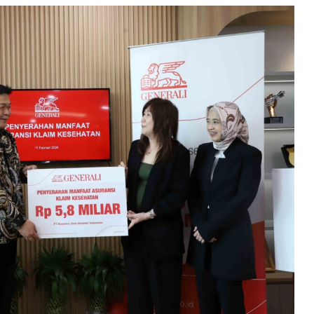
y Officer (kedua dari kanan) dan Suzwamela Zawawi, Operations Group Head
Di
n klaim manfaat asuransi kesehatan kepada nasabah, Bapak Bintoro (kedua
(pa
), di Kantor Pusat Generali Indonesia, Jakarta, Rabu (11/2). | Foto: Media
/Arief Wahyudi