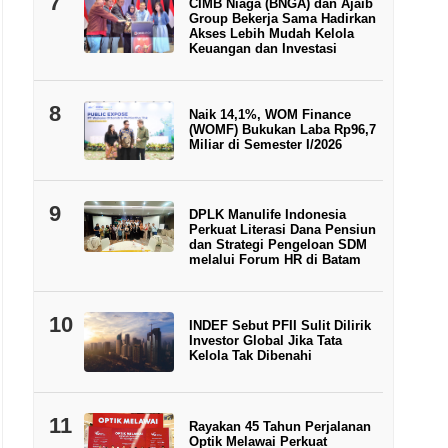
7
CIMB Niaga (BNGA) dan Ajaib
Group Bekerja Sama Hadirkan
Akses Lebih Mudah Kelola
Keuangan dan Investasi
8
Naik 14,1%, WOM Finance
(WOMF) Bukukan Laba Rp96,7
Miliar di Semester I/2026
9
DPLK Manulife Indonesia
Perkuat Literasi Dana Pensiun
dan Strategi Pengeloan SDM
melalui Forum HR di Batam
10
INDEF Sebut PFII Sulit Dilirik
Investor Global Jika Tata
Kelola Tak Dibenahi
11
Rayakan 45 Tahun Perjalanan
Optik Melawai Perkuat