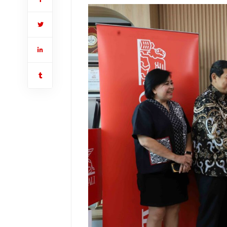
up Head
Direksi Generali Indonesia, Jutany Japit, Director and Chief Agenc
ro (kedua
(paling kanan) saat acara ramah tamah sekaligus seremoni penyeraha
edia
dari kiri) yang didampingi oleh financial planner, Lilie (paling kiri
Asuransi