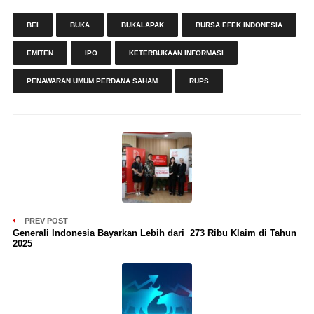
BEI
BUKA
BUKALAPAK
BURSA EFEK INDONESIA
EMITEN
IPO
KETERBUKAAN INFORMASI
PENAWARAN UMUM PERDANA SAHAM
RUPS
PREV POST
Generali Indonesia Bayarkan Lebih dari 273 Ribu Klaim di Tahun
2025