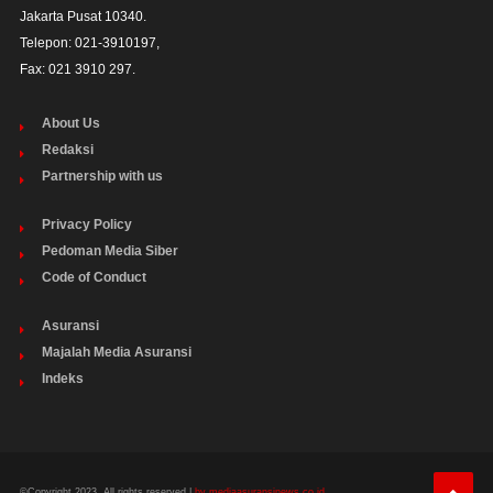
Jakarta Pusat 10340. 

Telepon: 021-3910197,

Fax: 021 3910 297.
About Us
Redaksi
Partnership with us
Privacy Policy
Pedoman Media Siber
Code of Conduct
Asuransi
Majalah Media Asuransi
Indeks
©Copyright 2023. All rights reserved |
by mediaasuransinews.co.id.