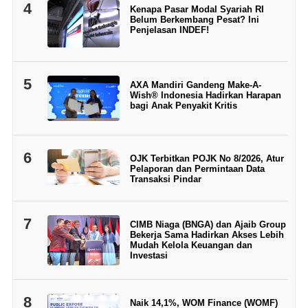
4
Kenapa Pasar Modal Syariah RI
Belum Berkembang Pesat? Ini
Penjelasan INDEF!
5
AXA Mandiri Gandeng Make-A-
Wish® Indonesia Hadirkan Harapan
bagi Anak Penyakit Kritis
6
OJK Terbitkan POJK No 8/2026, Atur
Pelaporan dan Permintaan Data
Transaksi Pindar
7
CIMB Niaga (BNGA) dan Ajaib Group
Bekerja Sama Hadirkan Akses Lebih
Mudah Kelola Keuangan dan
Investasi
8
Naik 14,1%, WOM Finance (WOMF)