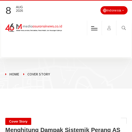
8
AUG
Indonesia
2026
HOME
COVER STORY
Cover Story
Menghitung Dampak Sistemik Perang AS