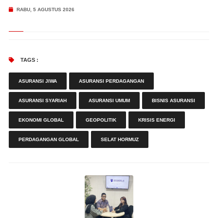
RABU, 5 AGUSTUS 2026
TAGS :
ASURANSI JIWA
ASURANSI PERDAGANGAN
ASURANSI SYARIAH
ASURANSI UMUM
BISNIS ASURANSI
EKONOMI GLOBAL
GEOPOLITIK
KRISIS ENERGI
PERDAGANGAN GLOBAL
SELAT HORMUZ