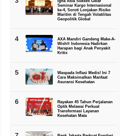
3
Igna Asia Sukses Gelar
Seminar Kargo Internasional
ke-4, Soroti Lonjakan Risiko
Maritim di Tengah Volatilitas
Geopolitik Global
4
AXA Mandiri Gandeng Make-A-
Wish® Indonesia Hadirkan
Harapan bagi Anak Penyakit
Kritis
5
Waspada Inflasi Medis! Ini 7
Cara Maksimalkan Manfaat
Asuransi Kesehatan
6
Rayakan 45 Tahun Perjalanan
Optik Melawai Perkuat
Transformasi Layanan
Kesehatan Mata
7
Bank Jakarta Perkuat Fondasi