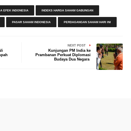
A EFEK INDONESIA
INDEKS HARGA SAHAM GABUNGAN
PASAR SAHAM INDONESIA
PERDAGANGAN SAHAM HARI INI
NEXT POST
li
Kunjungan PM India ke
mpah
Prambanan Perkuat Diplomasi
Budaya Dua Negara