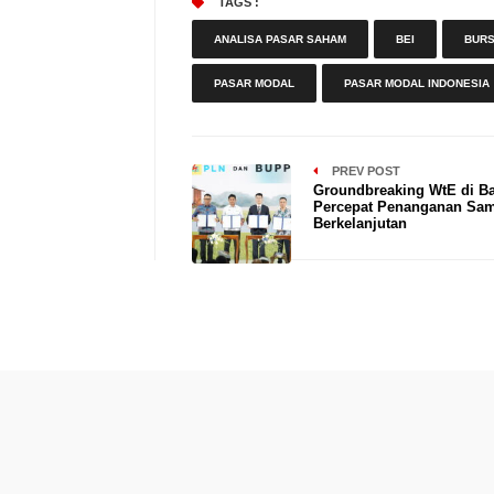
TAGS :
ANALISA PASAR SAHAM
BEI
BURS
PASAR MODAL
PASAR MODAL INDONESIA
PREV POST
Groundbreaking WtE di Ba
Percepat Penanganan Sa
Berkelanjutan