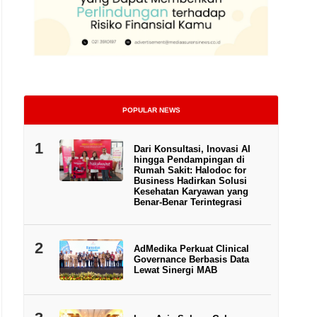
POPULAR NEWS
1
Dari Konsultasi, Inovasi AI
hingga Pendampingan di
Rumah Sakit: Halodoc for
Business Hadirkan Solusi
Kesehatan Karyawan yang
Benar-Benar Terintegrasi
2
AdMedika Perkuat Clinical
Governance Berbasis Data
Investor sedang mengamati pergerakan saham di Bursa Efek Indonesia Jakarta
Lewat Sinergi MAB