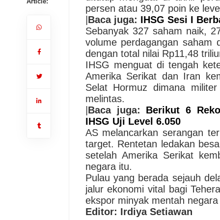
Article:
persen atau 39,07 poin ke leve
|
Baca juga:
IHSG Sesi I Berb
Sebanyak 327 saham naik, 27
volume perdagangan saham di 
dengan total nilai Rp11,48 triliu
IHSG menguat di tengah kete
Amerika Serikat dan Iran kem
Selat Hormuz dimana milite
melintas.
|
Baca juga:
Berikut 6 Rek
IHSG Uji Level 6.050
AS melancarkan serangan ter
target. Rentetan ledakan besa
setelah Amerika Serikat kemb
negara itu.
Pulau yang berada sejauh dela
jalur ekonomi vital bagi Tehe
ekspor minyak mentah negara 
Editor: Irdiya Setiawan