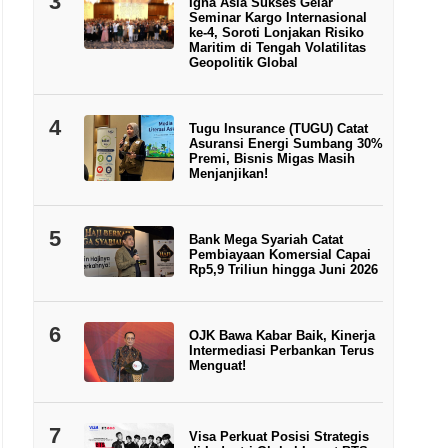
3
Igna Asia Sukses Gelar
Seminar Kargo Internasional
ke-4, Soroti Lonjakan Risiko
Maritim di Tengah Volatilitas
Geopolitik Global
4
Tugu Insurance (TUGU) Catat
Asuransi Energi Sumbang 30%
Premi, Bisnis Migas Masih
Menjanjikan!
5
Bank Mega Syariah Catat
Pembiayaan Komersial Capai
Rp5,9 Triliun hingga Juni 2026
6
OJK Bawa Kabar Baik, Kinerja
Intermediasi Perbankan Terus
Menguat!
7
Visa Perkuat Posisi Strategis