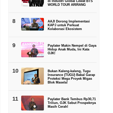
di Industri Global Lewat BTS
WORLD TOUR ARIRANG
8
AAJI Dorong Implementasi
KAPJ untuk Perkuat
Kolaborasi Ekosistem
9
Paylater Makin Nempel di Gaya
Hidup Anak Muda, Ini Kata
OJK!
10
Bukan Kaleng-kaleng, Tugu
Insurance (TUGU) Bakal Garap
Proteksi Mega Proyek Migas
Blok Masela!
11
Paylater Bank Tembus Rp30,71
Triliun, OJK Sebut Prospeknya
Masih Cerah!