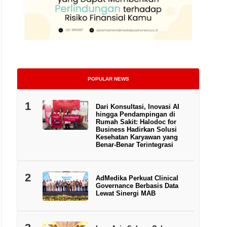
POPULAR NEWS
1
Dari Konsultasi, Inovasi AI
Ilutsrasi perdagangan kripto. | Foto:
hingga Pendampingan di
Rumah Sakit: Halodoc for
Business Hadirkan Solusi
Kesehatan Karyawan yang
Benar-Benar Terintegrasi
2
AdMedika Perkuat Clinical
Governance Berbasis Data
Lewat Sinergi MAB