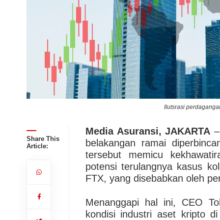
Ilutsrasi perdagangan
Media Asuransi, JAKARTA
–
Share This
belakangan ramai diperbinca
Article:
tersebut memicu kekhawatir
potensi terulangnya kasus k
FTX, yang disebabkan oleh p
Menanggapi hal ini, CEO To
kondisi industri aset kripto 