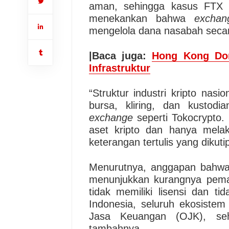
aman, sehingga kasus FTX te
menekankan bahwa
exchan
mengelola dana nasabah secar
|Baca juga:
Hong Kong Dor
Infrastruktur
“Struktur industri kripto nasi
bursa, kliring, dan kustod
exchange
seperti Tokocrypto. 
aset kripto dan hanya melak
keterangan tertulis yang dikut
Menurutnya, anggapan bahwa k
menunjukkan kurangnya pema
tidak memiliki lisensi dan t
Indonesia, seluruh ekosistem 
Jasa Keuangan (OJK), sehi
tambahnya.