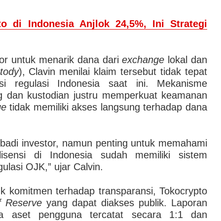
to di Indonesia Anjlok 24,5%, Ini Strategi
tor untuk menarik dana dari
exchange
lokal dan
stody
), Clavin menilai klaim tersebut tidak tepat
isi regulasi Indonesia saat ini. Mekanisme
ng dan kustodian justru memperkuat keamanan
ge
tidak memiliki akses langsung terhadap dana
ribadi investor, namun penting untuk memahami
isensi di Indonesia sudah memiliki sistem
ulasi OJK,” ujar Calvin.
k komitmen terhadap transparansi, Tokocrypto
f Reserve
yang dapat diakses publik. Laporan
a aset pengguna tercatat secara 1:1 dan