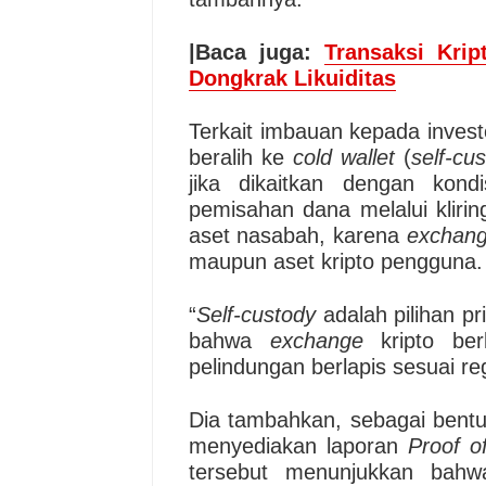
|Baca juga:
Transaksi Krip
Dongkrak Likuiditas
Terkait imbauan kepada inves
beralih ke
cold wallet
(
self-cu
jika dikaitkan dengan kond
pemisahan dana melalui kliri
aset nasabah, karena
exchan
maupun aset kripto pengguna.
“
Self-custody
adalah pilihan p
bahwa
exchange
kripto berl
pelindungan berlapis sesuai reg
Dia tambahkan, sebagai bentu
menyediakan laporan
Proof o
tersebut menunjukkan bahw