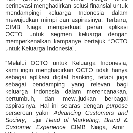
IMB
Widjaya (kanan) bersama Head of Digital Banking & Contact Center CIMB
Wi
berinovasi menghadirkan solusi finansial untuk
a
Niaga, Lusiana Saleh (kedua kiri) dan public figure Asri Welas (kedua
kanan). | Foto: CIMB Niaga
mendampingi keluarga Indonesia dalam
mewujudkan mimpi dan aspirasinya. Terbaru,
CIMB Niaga memperkuat peran aplikasi
OCTO untuk segmen keluarga dengan
memperkenalkan kampanye bertajuk “OCTO
untuk Keluarga Indonesia”.
“Melalui OCTO untuk Keluarga Indonesia,
kami ingin menghadirkan OCTO tidak hanya
sebagai aplikasi digital banking, tetapi juga
sebagai pendamping yang relevan bagi
keluarga Indonesia dalam merencanakan,
bertumbuh, dan mewujudkan berbagai
aspirasinya. Hal ini selaras dengan
purpose
perseroan yakni
Advancing Customers and
Society
,” ujar
Head of Marketing, Brand
&
Customer Experience
CIMB Niaga, Amir