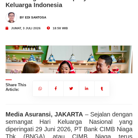
Keluarga Indonesia
BY EDI SANTOSA
JUMAT, 3 JULI 2026
18:58 WIB
Share This
Article:
Media Asuransi, JAKARTA
– Sejalan dengan
semangat Hari Keluarga Nasional yang
diperingati 29 Juni 2026, PT Bank CIMB Niaga
Tbk (BNGA) atau CIMB Niaga terus
Head of Marketing, Brand & Customer Experience CIMB Niaga, Amir