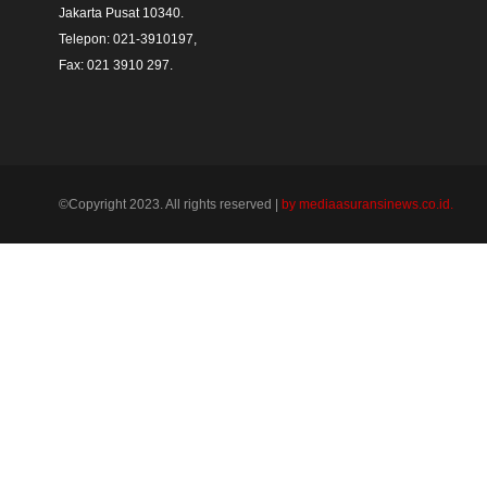
Jakarta Pusat 10340. 

Telepon: 021-3910197,

Fax: 021 3910 297.
©Copyright 2023. All rights reserved |
by mediaasuransinews.co.id.