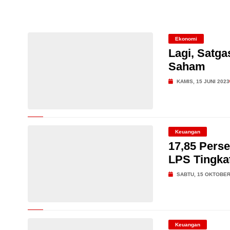
Dari Konsultasi, Inovasi 
Business Hadirkan Solusi
AdMedika Perkuat Clinica
Ekonomi
Lagi, Satg
Saham
Igna Asia Sukses Gelar Se
KAMIS, 15 JUNI 2023
Risiko Maritim di Tengah Vo
Keuangan
17,85 Pers
LPS Tingka
SABTU, 15 OKTOBER
Keuangan