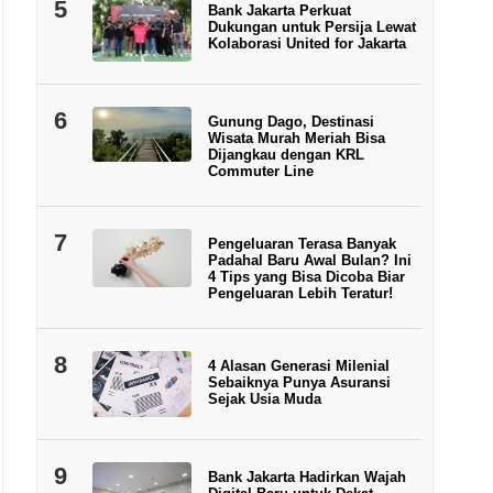
5
Bank Jakarta Perkuat
Dukungan untuk Persija Lewat
Kolaborasi United for Jakarta
6
Gunung Dago, Destinasi
Wisata Murah Meriah Bisa
Dijangkau dengan KRL
Commuter Line
7
Pengeluaran Terasa Banyak
Padahal Baru Awal Bulan? Ini
4 Tips yang Bisa Dicoba Biar
Pengeluaran Lebih Teratur!
8
4 Alasan Generasi Milenial
Sebaiknya Punya Asuransi
Sejak Usia Muda
9
Bank Jakarta Hadirkan Wajah