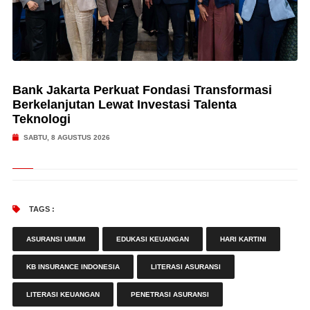
Bank Jakarta Perkuat Fondasi Transformasi
Berkelanjutan Lewat Investasi Talenta
Teknologi
SABTU, 8 AGUSTUS 2026
TAGS :
ASURANSI UMUM
EDUKASI KEUANGAN
HARI KARTINI
KB INSURANCE INDONESIA
LITERASI ASURANSI
LITERASI KEUANGAN
PENETRASI ASURANSI