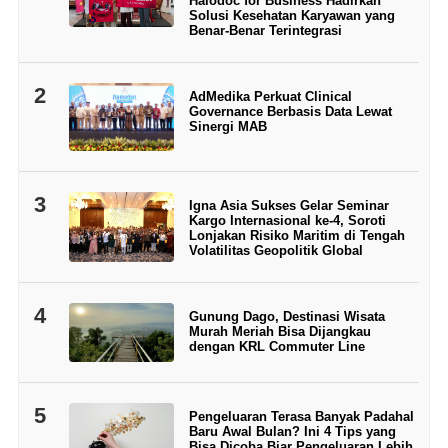
Halodoc for Business Hadirkan
Solusi Kesehatan Karyawan yang
Benar-Benar Terintegrasi
2
AdMedika Perkuat Clinical
Governance Berbasis Data Lewat
Sinergi MAB
3
Igna Asia Sukses Gelar Seminar
Kargo Internasional ke-4, Soroti
Lonjakan Risiko Maritim di Tengah
Volatilitas Geopolitik Global
4
Gunung Dago, Destinasi Wisata
Murah Meriah Bisa Dijangkau
dengan KRL Commuter Line
5
Pengeluaran Terasa Banyak Padahal
Baru Awal Bulan? Ini 4 Tips yang
Bisa Dicoba Biar Pengeluaran Lebih