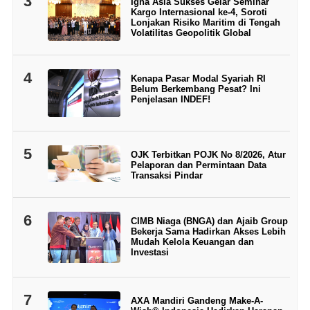
3
Igna Asia Sukses Gelar Seminar
Kargo Internasional ke-4, Soroti
Lonjakan Risiko Maritim di Tengah
Volatilitas Geopolitik Global
4
Kenapa Pasar Modal Syariah RI
Belum Berkembang Pesat? Ini
Penjelasan INDEF!
5
OJK Terbitkan POJK No 8/2026, Atur
Pelaporan dan Permintaan Data
Transaksi Pindar
6
CIMB Niaga (BNGA) dan Ajaib Group
Bekerja Sama Hadirkan Akses Lebih
Mudah Kelola Keuangan dan
Investasi
7
AXA Mandiri Gandeng Make-A-