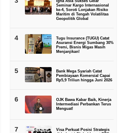
3
Igna Asia Sukses Gelar
Seminar Kargo Internasional
ke-4, Soroti Lonjakan Risiko
Maritim di Tengah Volatilitas
Geopolitik Global
4
Tugu Insurance (TUGU) Catat
Asuransi Energi Sumbang 30%
Premi, Bisnis Migas Masih
Menjanjikan!
5
Bank Mega Syariah Catat
Pembiayaan Komersial Capai
Rp5,9 Triliun hingga Juni 2026
6
OJK Bawa Kabar Baik, Kinerja
Intermediasi Perbankan Terus
Menguat!
7
Visa Perkuat Posisi Strategis