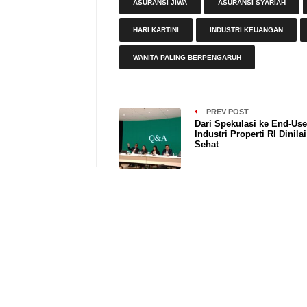
ASURANSI JIWA
ASURANSI SYARIAH
HARI KARTINI
INDUSTRI KEUANGAN
WANITA PALING BERPENGARUH
PREV POST
Dari Spekulasi ke End-Use
Industri Properti RI Dinila
Sehat