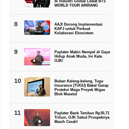
di Industri Global Lewat BTS
WORLD TOUR ARIRANG
8
AAJI Dorong Implementasi
KAPJ untuk Perkuat
Kolaborasi Ekosistem
9
Paylater Makin Nempel di Gaya
Hidup Anak Muda, Ini Kata
OJK!
10
Bukan Kaleng-kaleng, Tugu
Insurance (TUGU) Bakal Garap
Proteksi Mega Proyek Migas
Blok Masela!
11
Paylater Bank Tembus Rp30,71
Triliun, OJK Sebut Prospeknya
Masih Cerah!