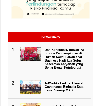
POPULAR NEWS
1
Dari Konsultasi, Inovasi AI
hingga Pendampingan di
Rumah Sakit: Halodoc for
Business Hadirkan Solusi
esiden Direktur Great Eastern Life Indonesia, Nina Ong (tengah) menjadi pembica
Kesehatan Karyawan yang
EA) bersama Himpunan Mantan Pegawai Direktorat Asuransi (HIMADA) bertema 
Benar-Benar Terintegrasi
Skema Penjaminan Polis di Indonesia.”, di Hotel Borobudur, Jakarta, Selas
2
AdMedika Perkuat Clinical
Governance Berbasis Data
Lewat Sinergi MAB