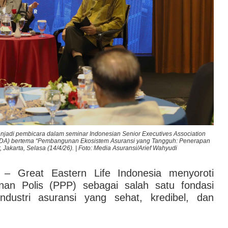
menjadi pembicara dalam seminar Indonesian Senior Executives Association
Pr
ADA) bertema “Pembangunan Ekosistem Asuransi yang Tangguh: Penerapan
(IS
 Jakarta, Selasa (14/4/26). | Foto: Media Asuransi/Arief Wahyudi
– Great Eastern Life Indonesia menyoroti
nan Polis (PPP) sebagai salah satu fondasi
ustri asuransi yang sehat, kredibel, dan