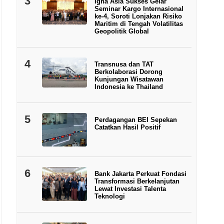
3
Igna Asia Sukses Gelar
Seminar Kargo Internasional
ke-4, Soroti Lonjakan Risiko
Maritim di Tengah Volatilitas
Geopolitik Global
4
Transnusa dan TAT
Berkolaborasi Dorong
Kunjungan Wisatawan
Indonesia ke Thailand
5
Perdagangan BEI Sepekan
Catatkan Hasil Positif
6
Bank Jakarta Perkuat Fondasi
Transformasi Berkelanjutan
Lewat Investasi Talenta
Teknologi