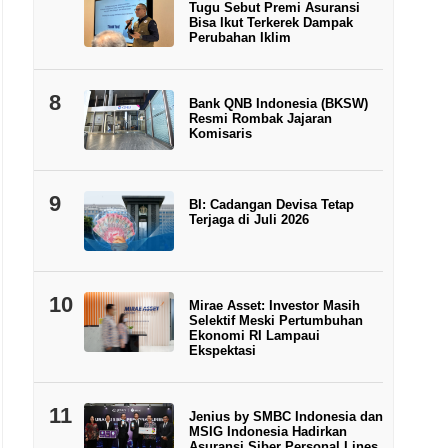
Tugu Sebut Premi Asuransi
Bisa Ikut Terkerek Dampak
Perubahan Iklim
8
Bank QNB Indonesia (BKSW)
Resmi Rombak Jajaran
Komisaris
9
BI: Cadangan Devisa Tetap
Terjaga di Juli 2026
10
Mirae Asset: Investor Masih
Selektif Meski Pertumbuhan
Ekonomi RI Lampaui
Ekspektasi
11
Jenius by SMBC Indonesia dan
MSIG Indonesia Hadirkan
Asuransi Siber Personal Lines