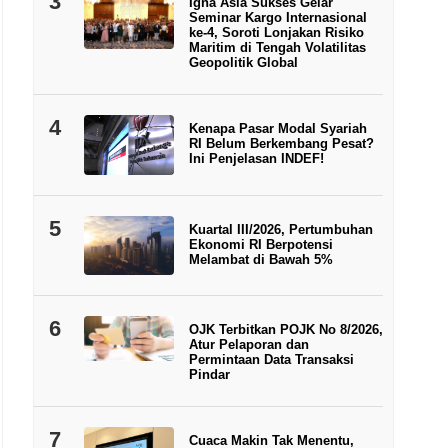
3
Igna Asia Sukses Gelar
Seminar Kargo Internasional
ke-4, Soroti Lonjakan Risiko
Maritim di Tengah Volatilitas
Geopolitik Global
4
Kenapa Pasar Modal Syariah
RI Belum Berkembang Pesat?
Ini Penjelasan INDEF!
5
Kuartal III/2026, Pertumbuhan
Ekonomi RI Berpotensi
Melambat di Bawah 5%
6
OJK Terbitkan POJK No 8/2026,
Atur Pelaporan dan
Permintaan Data Transaksi
Pindar
7
Cuaca Makin Tak Menentu,