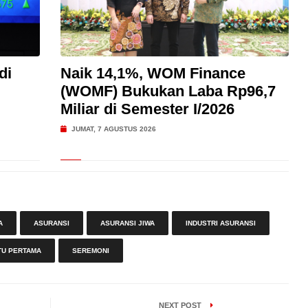
di
Naik 14,1%, WOM Finance
(WOMF) Bukukan Laba Rp96,7
Miliar di Semester I/2026
JUMAT, 7 AGUSTUS 2026
A
ASURANSI
ASURANSI JIWA
INDUSTRI ASURANSI
TU PERTAMA
SEREMONI
NEXT POST