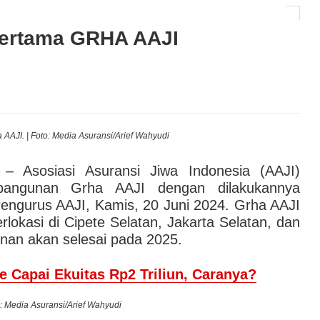
AI hingga Pendampingan di Rumah Sakit: Halodoc for
Pertama GRHA AAJI
 Kesehatan Karyawan yang Benar-Benar Terintegrasi
l Governance Berbasis Data Lewat Sinergi MAB
AAJI. | Foto: Media Asuransi/Arief Wahyudi
– Asosiasi Asuransi Jiwa Indonesia (AAJI)
bangunan Grha AAJI dengan dilakukannya
Pengurus AAJI, Kamis, 20 Juni 2024. Grha AAJI
lokasi di Cipete Selatan, Jakarta Selatan, dan
nan akan selesai pada 2025.
 Capai Ekuitas Rp2 Triliun, Caranya?
: Media Asuransi/Arief Wahyudi