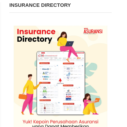
INSURANCE DIRECTORY
Seremoni peletakan batu pertama Grha AAJI. | Foto: 