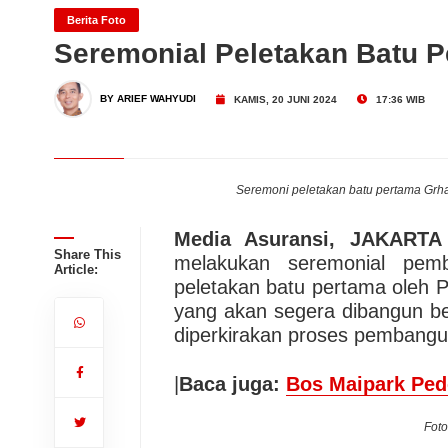
Berita Foto
INDEF!
Dari Konsultasi, Inovasi 
Seremonial Peletakan Batu 
Business Hadirkan Solusi
AdMedika Perkuat Clinica
BY ARIEF WAHYUDI
KAMIS, 20 JUNI 2024
17:36 WIB
Seremoni peletakan batu pertama Grha 
Media Asuransi, JAKARTA
Share This
melakukan seremonial pem
Article:
peletakan batu pertama oleh 
yang akan segera dibangun ber
diperkirakan proses pembangu
|
Baca juga:
Bos Maipark Pede
Foto